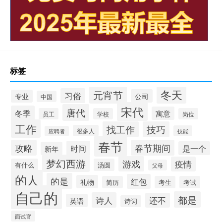
标签
冬天
元宵节
习俗
公司
专业
中国
宋代
唐代
冬季
寓意
员工
学校
岗位
工作
找工作
技巧
很多人
技能
应聘者
春节
攻略
春节期间
时间
是一个
新年
梦幻西游
游戏
疫情
有什么
汤圆
父母
的人
的是
红包
礼物
简历
考生
考试
自己的
都是
诗人
还不
英语
诗词
面试官