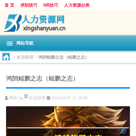
首 页
求职技巧
HR技巧
人力资源分类
网站导航
>
生活助理
>
鸿鹄鲲鹏之志（鲲鹏之志）
鸿鹄鲲鹏之志（鲲鹏之志）
生活助理
网友:
hg
2024-03-07 21:26:08