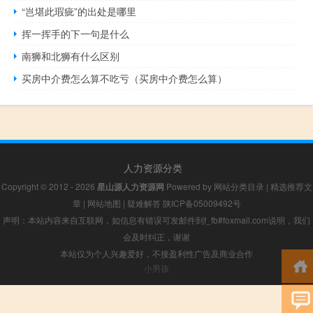
“岂堪此瑕疵”的出处是哪里
挥一挥手的下一句是什么
南狮和北狮有什么区别
买房中介费怎么算不吃亏（买房中介费怎么算）
人力资源分类
Copyright © 2012 - 2026
星山源人力资源网
Powered by
网站分类目录
|
精选推荐文
章
|
网站地图
|
疑难解答
陕ICP备05009492号
声明：本站内容来自互联网，如信息有错误可发邮件到f_fb#foxmail.com说明，我们
会及时纠正，谢谢
本站仅为个人兴趣爱好，不接盈利性广告及商业合作
小男孩