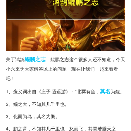
鲲鹏
之志
关于鸿鹄
，鲲鹏之志这个很多人还不知道，今天
小六来为大家解答以上的问题，现在让我们一起来看看
吧！
其名
1、褒义词出自《庄子·逍遥游》：“北冥有鱼，
为鲲。
2、鲲之大，不知其几千里也。
3、化而为鸟，其名为鹏。
4、鹏之背，不知其几千里也；怒而飞，其翼若垂天之