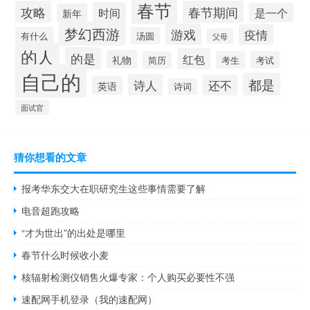
春节
攻略
春节期间
时间
是一个
新年
梦幻西游
游戏
疫情
有什么
汤圆
父母
的人
的是
红包
礼物
简历
考生
考试
自己的
都是
诗人
还不
英语
诗词
面试官
猜你想看的文章
报考华东交大在职研究生这些事情需要了解
电音超跑攻略
“才为世出”的出处是哪里
春节什么时候收小麦
核辐射检测仪销售火爆专家：个人购买必要性不强
速配网手机登录（我的速配网）