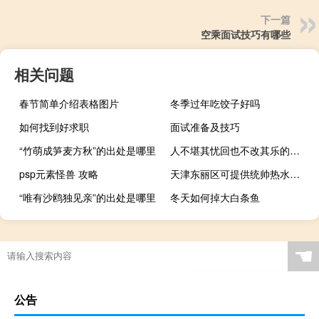
下一篇
空乘面试技巧有哪些
相关问题
春节简单介绍表格图片
冬季过年吃饺子好吗
如何找到好求职
面试准备及技巧
“竹萌成笋麦方秋”的出处是哪里
人不堪其忧回也不改其乐的意思表达作者什么情感
psp元素怪兽 攻略
天津东丽区可提供统帅热水器维修服务地址在哪
“唯有沙鸥独见亲”的出处是哪里
冬天如何掉大白条鱼
☚
公告