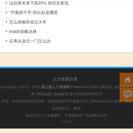
法拉第未来下跌20% 创历史新低
“竹瘦碧千竿”的出处是哪里
怎么体验民俗过大年
inside攻略丛林
证券从业过一门怎么办
人力资源分类
Copyright © 2012 - 2026
星山源人力资源网
Powered by
网站分类目录
|
精选推荐文
章
|
网站地图
|
疑难解答
陕ICP备05009492号
声明：本站内容来自互联网，如信息有错误可发邮件到f_fb#foxmail.com说明，我们
会及时纠正，谢谢
本站仅为个人兴趣爱好，不接盈利性广告及商业合作
小男孩