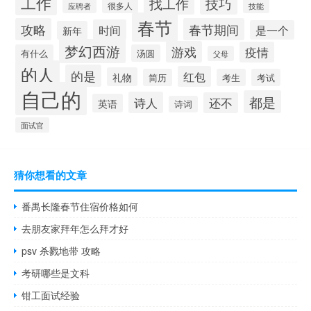
工作
找工作
技巧
很多人
技能
应聘者
春节
攻略
春节期间
时间
是一个
新年
梦幻西游
游戏
疫情
有什么
汤圆
父母
的人
的是
红包
礼物
简历
考生
考试
自己的
都是
诗人
还不
英语
诗词
面试官
猜你想看的文章
番禺长隆春节住宿价格如何
去朋友家拜年怎么拜才好
psv 杀戮地带 攻略
考研哪些是文科
钳工面试经验