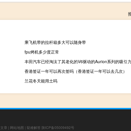
乘飞机带的拉杆箱多大可以随身带
fpu烤机多少度正常
丰田汽车已经淘汰了其老化的V6驱动的Aurion系列的吸引
香港签证一年可以再次签吗（香港签证一年可以去几次）
兰花冬天能用土吗
荐文章
|
网站地图
|
疑难解答
陕ICP备05009492号