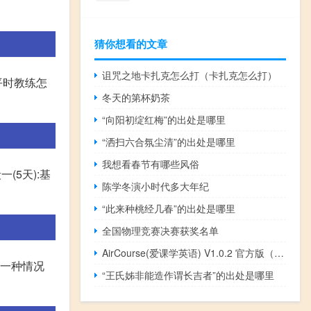
猜你想看的文章
诅咒之地卡扎克怎么打（卡扎克怎么打）
平时教练怎
冬天的第杯奶茶
“向阳初绽红梅”的出处是哪里
“洒扫六合氛尘清”的出处是哪里
我想看春节有哪些风俗
(5天):基
陈学冬演小时代多大年纪
“此来种桃经几春”的出处是哪里
全国物理竞赛决赛获奖名单
AirCourse(爱课学英语) V1.0.2 官方版（AirCourse(爱课学英语) V1.0.2 官方版功能简介）
第一种情况
“王氏姊非能造作谓长吉者”的出处是哪里