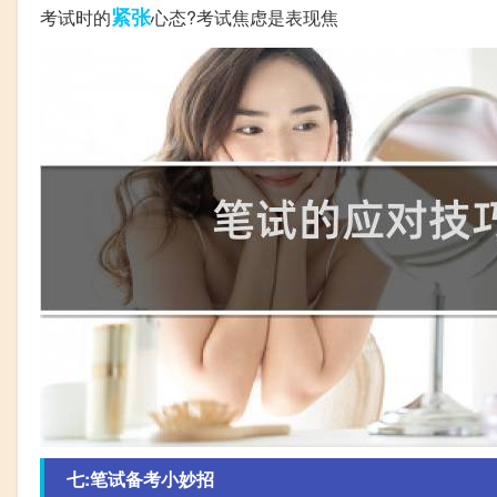
紧张
考试时的
心态?考试焦虑是表现焦
七:笔试备考小妙招