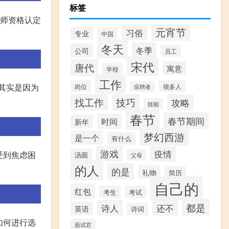
标签
教师资格认定
元宵节
习俗
专业
中国
冬天
冬季
公司
员工
宋代
唐代
寓意
学校
工作
,其实是因为
岗位
很多人
应聘者
找工作
技巧
攻略
技能
春节
春节期间
时间
新年
梦幻西游
是一个
有什么
游戏
疫情
会受到焦虑困
汤圆
父母
的人
的是
礼物
简历
自己的
红包
考生
考试
都是
诗人
还不
英语
诗词
如何进行选
面试官