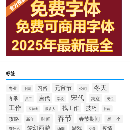
标签
冬天
元宵节
习俗
公司
专业
中国
宋代
唐代
冬季
寓意
员工
学校
岗位
工作
找工作
技巧
很多人
技能
应聘者
春节
攻略
春节期间
时间
是一个
新年
梦幻西游
游戏
疫情
有什么
汤圆
父母