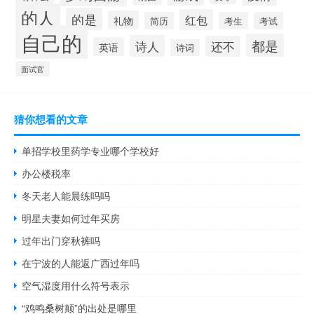
的人
的是
红包
礼物
简历
考生
考试
自己的
都是
诗人
还不
英语
诗词
面试官
猜你想看的文章
单招学校里药学专业哪个学校好
办公楼税率
冬天老人能晨练吗吗
明星夫妻如何过年买房
过年出门穿秋裤吗
在宁波的人能返广西过年吗
空气湿度用什么符号表示
“鸡鸣桑树颠”的出处是哪里