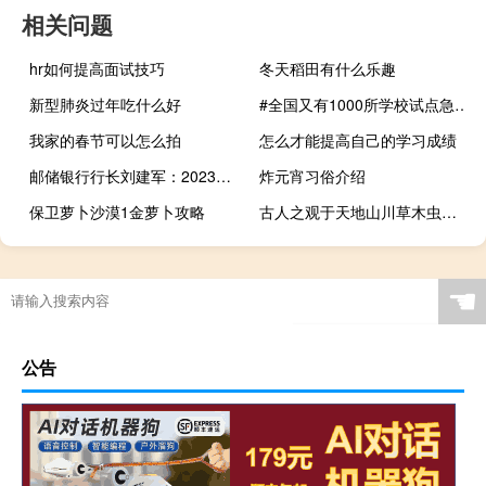
相关问题
hr如何提高面试技巧
冬天稻田有什么乐趣
新型肺炎过年吃什么好
#全国又有1000所学校试点急救教育##鼓励各地将急救教育纳入课程和学分# 到底什么情况嘞
我家的春节可以怎么拍
怎么才能提高自己的学习成绩
邮储银行行长刘建军：2023年取得了一些逆周期的显著变化
炸元宵习俗介绍
保卫萝卜沙漠1金萝卜攻略
古人之观于天地山川草木虫鱼鸟兽往往有得翻译
☚
公告