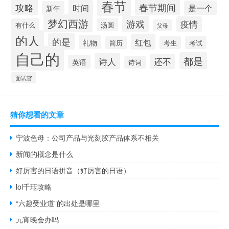
春节
攻略
春节期间
时间
是一个
新年
梦幻西游
游戏
疫情
有什么
汤圆
父母
的人
的是
红包
礼物
简历
考生
考试
自己的
都是
诗人
还不
英语
诗词
面试官
猜你想看的文章
宁波色母：公司产品与光刻胶产品体系不相关
新闻的概念是什么
好厉害的日语拼音（好厉害的日语）
lol千珏攻略
“六趣受业道”的出处是哪里
元宵晚会办吗