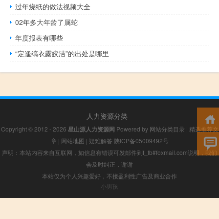
过年烧纸的做法视频大全
02年多大年龄了属蛇
年度报表有哪些
“定逢缟衣露皎洁”的出处是哪里
人力资源分类
Copyright © 2012 - 2026
星山源人力资源网
Powered by
网站分类目录
|
精选推荐文
章
|
网站地图
|
疑难解答
陕ICP备05009492号
声明：本站内容来自互联网，如信息有错误可发邮件到f_fb#foxmail.com说明，我们
会及时纠正，谢谢
本站仅为个人兴趣爱好，不接盈利性广告及商业合作
小男孩