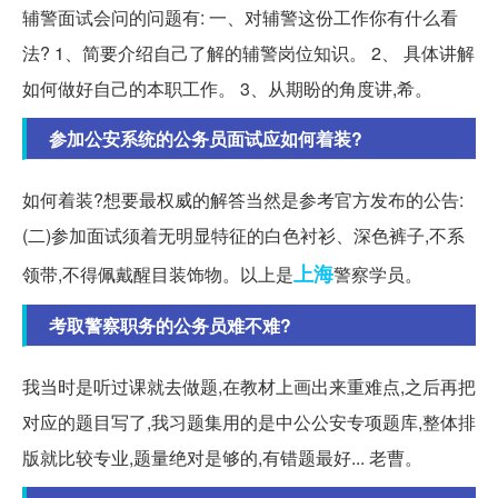
辅警面试会问的问题有: 一、对辅警这份工作你有什么看
法? 1、简要介绍自己了解的辅警岗位知识。 2、 具体讲解
如何做好自己的本职工作。 3、从期盼的角度讲,希。
参加公安系统的公务员面试应如何着装?
如何着装?想要最权威的解答当然是参考官方发布的公告:
(二)参加面试须着无明显特征的白色衬衫、深色裤子,不系
上海
领带,不得佩戴醒目装饰物。以上是
警察学员。
考取警察职务的公务员难不难?
我当时是听过课就去做题,在教材上画出来重难点,之后再把
对应的题目写了,我习题集用的是中公公安专项题库,整体排
版就比较专业,题量绝对是够的,有错题最好... 老曹。