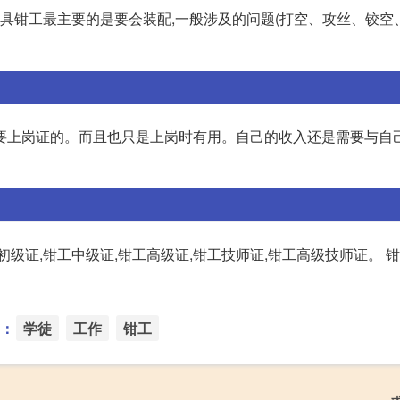
模具钳工最主要的是要会装配,一般涉及的问题(打空、攻丝、铰空
要上岗证的。而且也只是上岗时有用。自己的收入还是需要与自
级证,钳工中级证,钳工高级证,钳工技师证,钳工高级技师证。 钳
：
学徒
工作
钳工