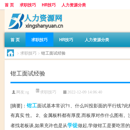
首 页
求职技巧
HR技巧
人力资源分类
首 页
求职技巧
HR技巧
人力资源分类
>
求职技巧
>
钳工面试经验
钳工面试经验
求职技巧
网友:
rg
2022-12-09 14:06:40
钳工
[摘要]：
面试基本常识?1、什么叫投影面的平行线?此
有真实 性。 2、金属板料都有厚度,而板厚对作什么图有
学徒
者找老板谈,如果充许也是从
做起,学做钳工是要吃苦的,