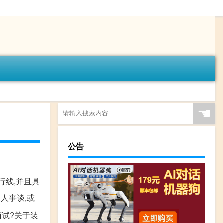
☚
公告
行线,并且具
人事谈,或
面试?关于装