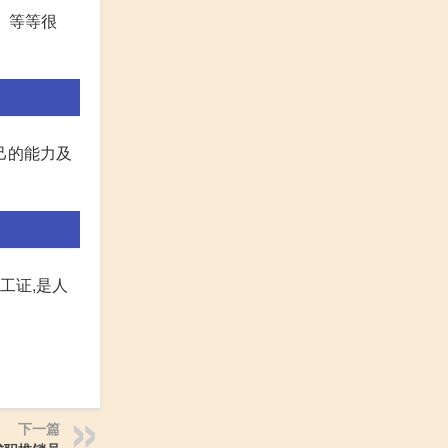
、等等很
己的能力及
工证,是人
下一篇