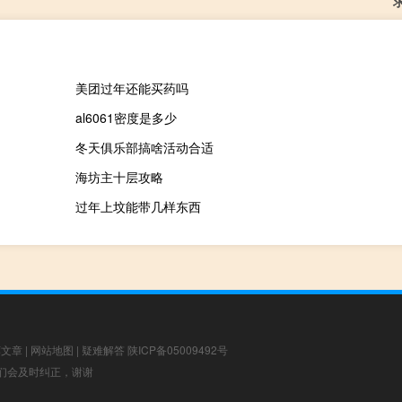
美团过年还能买药吗
al6061密度是多少
冬天俱乐部搞啥活动合适
海坊主十层攻略
过年上坟能带几样东西
荐文章
|
网站地图
|
疑难解答
陕ICP备05009492号
，我们会及时纠正，谢谢