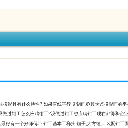
线投影具有什么特性? 如果直线平行投影面,称其为该投影面的平
。没做过钳工怎么应聘钳工?没做过钳工想应聘钳工现在都得和企业
最好有一个好师傅带,钳工基本工榔头,锯子,大方锉,... 装配钳工