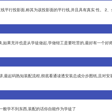
线平行投影面,称其为该投影面的平行线,并且具有真实 性。 2
,如果充许也是从学徒做起,学做钳工是要吃苦的,最好有一个好师
讲,最起码熟知装配流程,彻底看通读透安装总成分步图纸,且对安
一般学不到东西,装配的话你自能作为学徒了