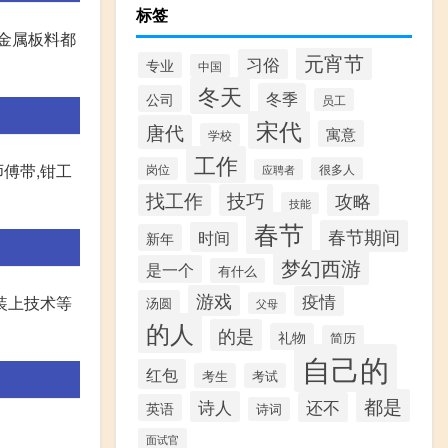
标签
、金属板料都
元宵节
习俗
专业
中国
冬天
冬季
公司
员工
宋代
唐代
寓意
学校
工作
傅带,钳工
岗位
很多人
应聘者
找工作
技巧
攻略
技能
春节
春节期间
时间
新年
梦幻西游
是一个
有什么
游戏
疫情
装上技术等
汤圆
父母
的人
的是
礼物
简历
自己的
红包
考生
考试
都是
诗人
还不
英语
诗词
面试官