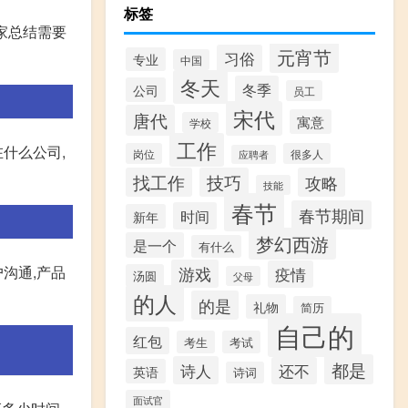
标签
家总结需要
元宵节
习俗
专业
中国
冬天
冬季
公司
员工
宋代
唐代
寓意
学校
工作
什么公司,
岗位
很多人
应聘者
找工作
技巧
攻略
技能
春节
春节期间
时间
新年
梦幻西游
是一个
有什么
沟通,产品
游戏
疫情
汤圆
父母
的人
的是
礼物
简历
自己的
红包
考生
考试
都是
诗人
还不
英语
诗词
面试官