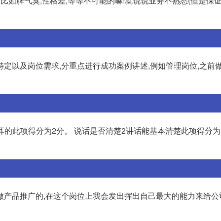
比如脾气臭,性格差,等等不可能的嘛!就说说业务不熟悉(但是保
定以及岗位需求,分重点进行成功案例讲述,例如管理岗位,之前
耳的此项得分为2分。 说话是否清楚2讲话能基本清楚此项得分为1
做产品推广的,在这个岗位上我会发出挥出自己最大的能力来给公