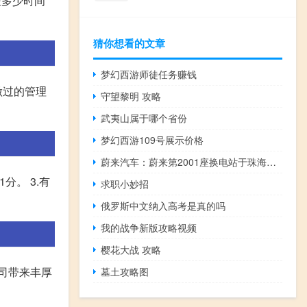
证多少时间
猜你想看的文章
梦幻西游师徒任务赚钱
做过的管理
守望黎明 攻略
武夷山属于哪个省份
梦幻西游109号展示价格
蔚来汽车：蔚来第2001座换电站于珠海国际赛车场上线
分。 3.有
求职小妙招
俄罗斯中文纳入高考是真的吗
我的战争新版攻略视频
樱花大战 攻略
司带来丰厚
墓土攻略图