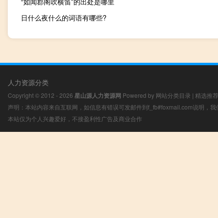
“如闻郡阁吹横笛”的出处是哪里
日什么夜什么的词语有哪些?
人力资源分类
Copyright © 2012 - 2026
星山源人力资源网
Powered by
网站分类目录
|
精选推
声明：本站内容来自互联网，如信息有错误可发邮件到f_fb#foxmail.com说明
本站仅为个人兴趣爱好，不接盈利性广告及商业合作