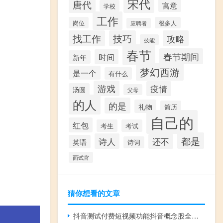
宋代
唐代
寓意
学校
工作
岗位
很多人
应聘者
找工作
技巧
攻略
技能
春节
春节期间
时间
新年
梦幻西游
是一个
有什么
游戏
疫情
汤圆
父母
的人
的是
礼物
简历
自己的
红包
考生
考试
都是
诗人
还不
英语
诗词
面试官
猜你想看的文章
抖音测试付费短视频功能抖音概念股全线走强