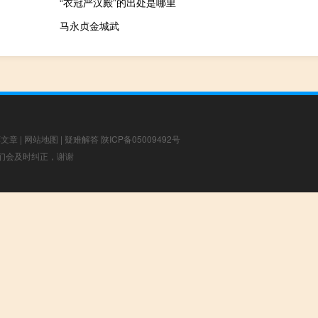
“衣冠严汉殿”的出处是哪里
马永贞金城武
荐文章
|
网站地图
|
疑难解答
陕ICP备05009492号
，我们会及时纠正，谢谢