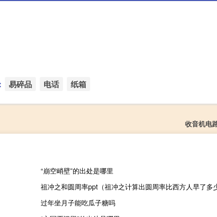
：
易碎品
电话
纸箱
收音机电
“崩空峭壁”的出处是哪里
过年坐月子能吃瓜子糖吗