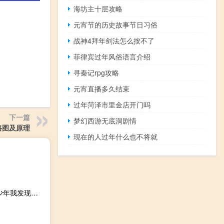
海坊主十层攻略
元宵节的历史故事节日习俗
战神4拜年剑法怎么按不了
菲律宾过年风俗语言介绍
寻秦记rpg攻略
元宵直播多久结束
过年菏泽市里金店开门吗
下一篇
梦幻西游无底洞剧情
路图及原理
现在的人过年什么也不将就
祖冲之和圆周率ppt（祖冲之计算出圆周率比西方人早了多少年我发现初一年级教材书和 ldquo）