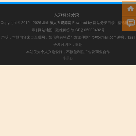
人力资源分类
Copyright © 2012 - 2026
星山源人力资源网
Powered by
网站分类目录
|
精选推荐文
章
|
网站地图
|
疑难解答
陕ICP备05009492号
声明：本站内容来自互联网，如信息有错误可发邮件到f_fb#foxmail.com说明，我们
会及时纠正，谢谢
本站仅为个人兴趣爱好，不接盈利性广告及商业合作
小男孩