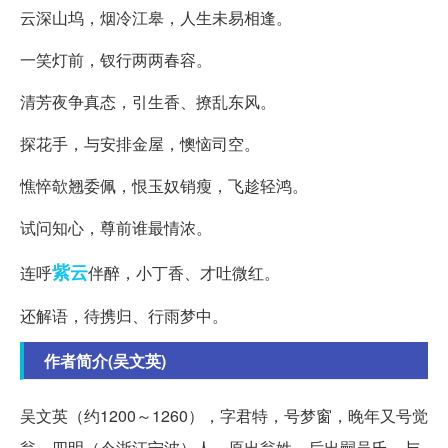
云深山坞，烟冷江皋，人生未易相逢。
一笑灯前，钗行两两春容。
清芳夜争真态，引生香、撩乱东风。
探花手，与安排金屋，懊恼司空。
憔悴欹翘委佩，恨玉奴销瘦，飞趁轻鸿。
试问知心，尊前谁最情浓。
紫云
连呼
伴醉，小丁香、才吐微红。
还解语，待携归、行雨梦中。
作者简介(吴文英)
吴文英（约1200～1260），字君特，号梦窗，晚年又号觉
翁，四明（今浙江宁波）人。原出翁姓，后出嗣吴氏。与