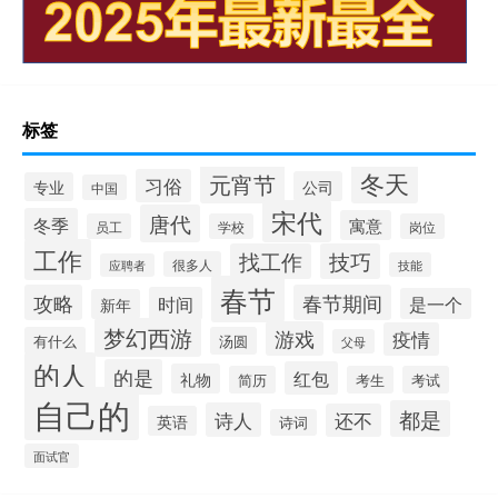
标签
冬天
元宵节
习俗
公司
专业
中国
宋代
唐代
冬季
寓意
员工
学校
岗位
工作
找工作
技巧
很多人
技能
应聘者
春节
攻略
春节期间
时间
是一个
新年
梦幻西游
游戏
疫情
有什么
汤圆
父母
的人
的是
红包
礼物
简历
考生
考试
自己的
都是
诗人
还不
英语
诗词
面试官