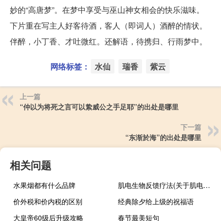
妙的“高唐梦”。在梦中享受与巫山神女相会的快乐滋味。
下片重在写主人好客待酒，客人（即词人）酒醉的情状。
伴醉，小丁香、才吐微红。还解语，待携归、行雨梦中。
网络标签：
水仙
瑞香
紫云
上一篇
“仲以为将死之言可以絷威公之手足耶”的出处是哪里
下一篇
“东渐於海”的出处是哪里
相关问题
水果烟都有什么品牌
肌电生物反馈疗法(关于肌电生物反馈疗法简述)
价外税和价内税的区别
经典除夕给上级的祝福语
大皇帝60级后升级攻略
春节最美短句