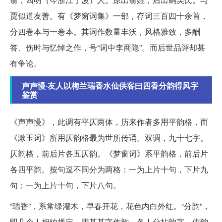
贾似道友善。有《梦窗词集》一部，存词三百四十余首，
分四卷本与一卷本。其词作数量丰沃，风格雅致，多酬
答、伤时与忆悼之作，号“词中李商隐”。而后世品评却甚
有争论。
声声慢·友人以梅兰瑞香水仙供客曰四香分韵得风字
鉴赏
《声声慢》，此调有平仄两体，历来作者多用平韵格，而
《漱玉词》所用仄韵格最为世所传诵。双调，九十七字。
仄韵格，前后片各五仄韵。《梦窗词》系平韵格，前后片
各四平韵。按句逗不同分为两格：一为上片十句，下片九
句；一为上片十句，下片八句。
“瑞香”，系常绿灌木，早春开花，花色内白外红。“分韵”，
即几个人相约规定，用某某字作韵，各人分拈韵字，依韵