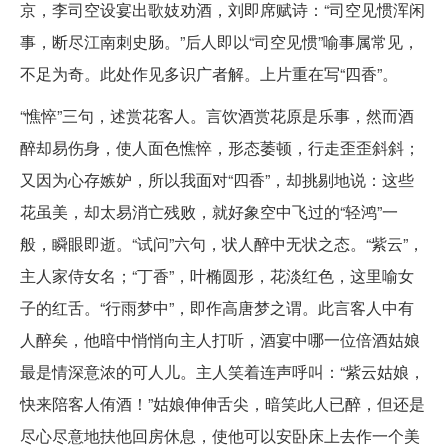
京，李司空设宴出歌妓劝酒，刘即席赋诗：“司空见惯浑闲
事，断尽江南刺史肠。”后人即以“司空见惯”喻事属常见，
不足为奇。此处作见多识广者解。上片重在写“四香”。
“憔悴”三句，述赏花客人。言饮酒赏花原是乐事，然而酒
醉却易伤身，使人面色憔悴，形态萎顿，行走歪歪斜斜；
又因为心存嫉妒，所以我面对“四香”，却挑剔地说：这些
花虽美，却太易消亡残败，就好象空中飞过的“轻鸿”一
般，瞬眼即逝。“试问”六句，状人醉中无状之态。“紫云”，
主人家侍女名；“丁香”，叶椭圆形，花淡红色，这里喻女
子的红舌。“行雨梦中”，即作高唐梦之谓。此言客人中有
人醉矣，他暗中悄悄向主人打听，酒宴中哪一位倍酒姑娘
最是情深意浓的可人儿。主人笑着连声呼叫：“紫云姑娘，
快来陪客人侑酒！”姑娘伸伸舌尖，暗笑此人已醉，但还是
尽心尽意地扶他回房休息，使他可以安卧床上去作一个美