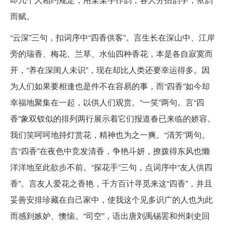
而赋。
“云深”三句，扣词序中“四香供客”。言生长在深山中、江岸
旁的瑞香、梅花、兰草、水仙四种香花，本是各自寂寞而
开，“养在深闺人未识”，现在却比人类还要幸运得多。因
为人们如果要相逢也是件不在容易的事，而“四香”如今却
幸福地聚集在一起，以供人们观赏。“一笑”两句。言“四
香”象双钗似的排列两行展示着它们报道春已来临的娇容。
我们笑呵呵地持灯赏花，精神也为之一爽。“清芳”两句。
言“四香”在夜色中竞发清香，争艳斗妍，撩拨得东风也懒
洋洋地至此欲步不前。“探花手”三句，点词序中“友人供四
香”。言友人爱花之香艳，千方百计寻觅来这“四香”，并且
妥善安排珍藏在自己家中，使我这个见多识广的人也为此
而感到嫉妒、懊恼。“司空”，语出唐刘禹锡罢和州刺史回