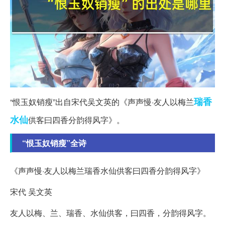
瑞香
“恨玉奴销瘦”出自宋代吴文英的《声声慢·友人以梅兰
水仙
供客曰四香分韵得风字》。
“恨玉奴销瘦”全诗
《声声慢·友人以梅兰瑞香水仙供客曰四香分韵得风字》
宋代 吴文英
友人以梅、兰、瑞香、水仙供客，曰四香，分韵得风字。