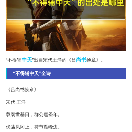
中天
尚书
“不得辅
”出自宋代王洋的《吕
挽章》。
“不得辅中天”全诗
《吕尚书挽章》
宋代 王洋
载缵世基日，群公扈圣年。
伏蒲凤冈上，持节雁峰边。