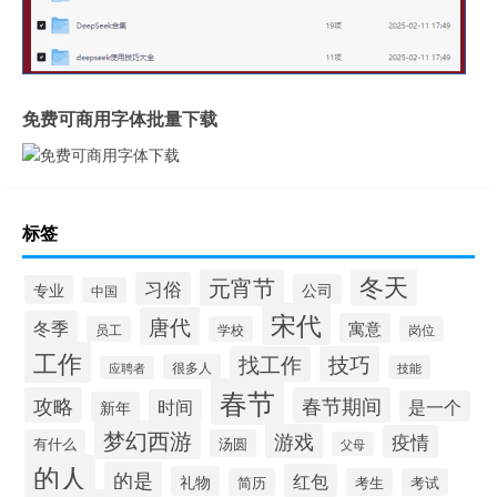
免费可商用字体批量下载
标签
冬天
元宵节
习俗
公司
专业
中国
宋代
唐代
冬季
寓意
员工
学校
岗位
工作
找工作
技巧
很多人
技能
应聘者
春节
攻略
春节期间
时间
是一个
新年
梦幻西游
游戏
疫情
有什么
汤圆
父母
的人
的是
红包
礼物
简历
考生
考试