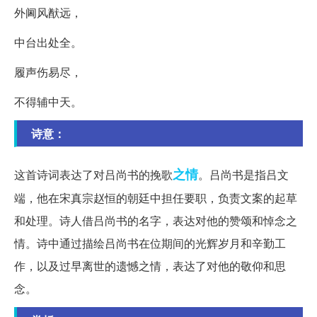
外阃风猷远，
中台出处全。
履声伤易尽，
不得辅中天。
诗意：
之情
这首诗词表达了对吕尚书的挽歌
。吕尚书是指吕文
端，他在宋真宗赵恒的朝廷中担任要职，负责文案的起草
和处理。诗人借吕尚书的名字，表达对他的赞颂和悼念之
情。诗中通过描绘吕尚书在位期间的光辉岁月和辛勤工
作，以及过早离世的遗憾之情，表达了对他的敬仰和思
念。