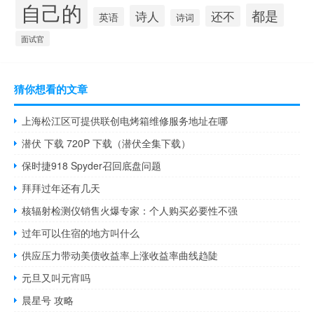
自己的
都是
诗人
还不
英语
诗词
面试官
猜你想看的文章
上海松江区可提供联创电烤箱维修服务地址在哪
潜伏 下载 720P 下载（潜伏全集下载）
保时捷918 Spyder召回底盘问题
拜拜过年还有几天
核辐射检测仪销售火爆专家：个人购买必要性不强
过年可以住宿的地方叫什么
供应压力带动美债收益率上涨收益率曲线趋陡
元旦又叫元宵吗
晨星号 攻略