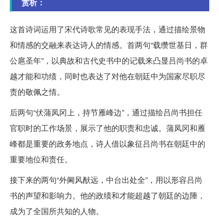
赏析：
这首诗词运用了宋代诗歌常见的表现手法，通过描绘景物
和情感的交融来表达诗人的情感。首两句“载缵世基日，群
公扈圣年”，以典故和古代史书中的记载来凸显吕尚书的卓
越才能和功绩，同时也表达了对他在朝廷中为国家尽职尽
责的敬佩之情。
后两句“伏蒲凤冈上，持节雁峰边”，通过描绘吕尚书担任
官职时的工作场景，展示了他的职责和忠诚。蒲凤冈和雁
峰都是重要的政务地点，诗人借以象征吕尚书在朝廷中的
重要地位和责任。
接下来的两句“外阃风猷远，中台出处全”，用以形容吕尚
书的声望和影响力。他的政绩和才能超越了朝廷的边陲，
成为了全国所共知的人物。