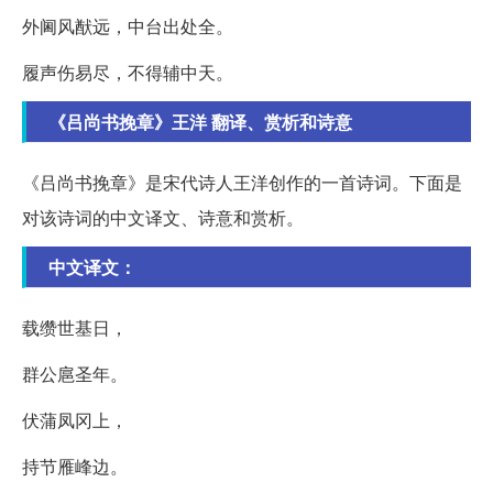
外阃风猷远，中台出处全。
履声伤易尽，不得辅中天。
《吕尚书挽章》王洋 翻译、赏析和诗意
《吕尚书挽章》是宋代诗人王洋创作的一首诗词。下面是
对该诗词的中文译文、诗意和赏析。
中文译文：
载缵世基日，
群公扈圣年。
伏蒲凤冈上，
持节雁峰边。