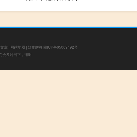
荐文章
|
网站地图
|
疑难解答
陕ICP备05009492号
，我们会及时纠正，谢谢