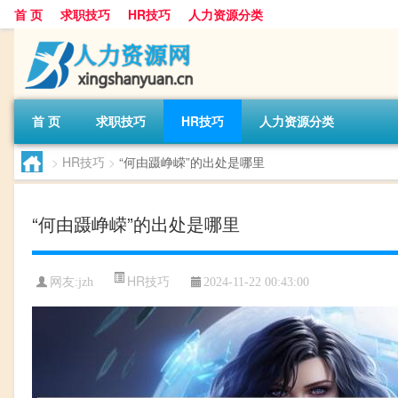
首 页
求职技巧
HR技巧
人力资源分类
首 页
求职技巧
HR技巧
人力资源分类
>
HR技巧
>
“何由蹑峥嵘”的出处是哪里
“何由蹑峥嵘”的出处是哪里
HR技巧
网友:
jzh
2024-11-22 00:43:00