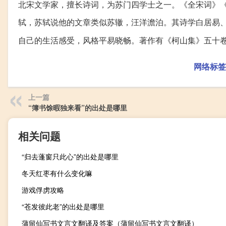
北宋文学家，擅长诗词，为苏门四学士之一。《全宋词》
轼，苏轼说他的文章类似苏辙，汪洋澹泊。其诗学白居易
自己的生活感受，风格平易晓畅。著作有《柯山集》五十
网络标签
上一篇
“簿书馀暇独来看”的出处是哪里
相关问题
“归去蓬窗只此心”的出处是哪里
冬天红枣有什么变化嘛
游戏俘虏攻略
“苍发彼此老”的出处是哪里
蒲留仙写书文言文翻译及答案（蒲留仙写书文言文翻译）