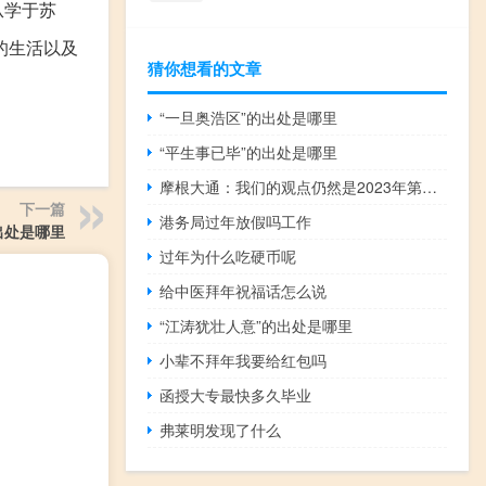
从学于苏
的生活以及
猜你想看的文章
。
“一旦奥浩区”的出处是哪里
“平生事已毕”的出处是哪里
摩根大通：我们的观点仍然是2023年第三季度观察到的库存减少将在2023年第四季度和2024年转变为轻微增加布伦特原油价格将在年底达到86美元并在2024年平均为83美元
下一篇
港务局过年放假吗工作
出处是哪里
过年为什么吃硬币呢
给中医拜年祝福话怎么说
“江涛犹壮人意”的出处是哪里
小辈不拜年我要给红包吗
函授大专最快多久毕业
弗莱明发现了什么