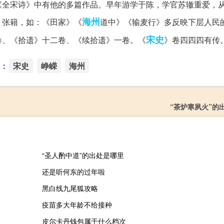
《全宋诗》中有他的多篇作品。早年游学于陈，学官苏辙重爱，
海州
、张籍，如：《田家》《
道中》《输麦行》多反映下层人民
宋史
卷、《拾遗》十二卷、《续拾遗》一卷。《
》卷四四四有传
：
宋史
峥嵘
海州
“茶炉寒夙火”的
“圣人酌中道”的出处是哪里
还是听何东的过年啦
黑白线九尾狐攻略
疫苗多大年龄不给接种
皮尔卡丹钱包属于什么档次