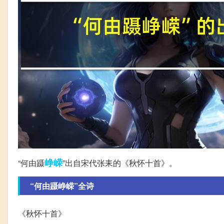
峥嵘
“何由蹑
”出自宋代张耒的《秋怀十首》。
“何由蹑峥嵘”全诗
《秋怀十首》