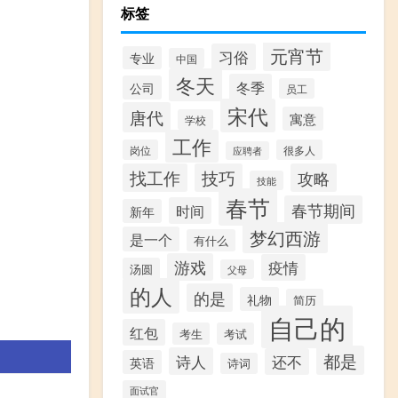
标签
元宵节
习俗
专业
中国
冬天
冬季
公司
员工
宋代
唐代
寓意
学校
工作
岗位
很多人
应聘者
找工作
技巧
攻略
技能
春节
春节期间
时间
新年
梦幻西游
是一个
有什么
游戏
疫情
汤圆
父母
的人
的是
礼物
简历
自己的
红包
考生
考试
都是
诗人
还不
英语
诗词
面试官