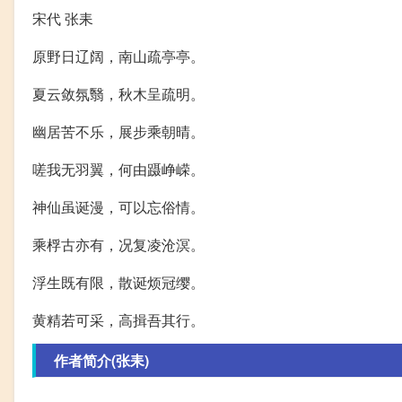
宋代 张耒
原野日辽阔，南山疏亭亭。
夏云敛氛翳，秋木呈疏明。
幽居苦不乐，展步乘朝晴。
嗟我无羽翼，何由蹑峥嵘。
神仙虽诞漫，可以忘俗情。
乘桴古亦有，况复凌沧溟。
浮生既有限，散诞烦冠缨。
黄精若可采，高揖吾其行。
作者简介(张耒)