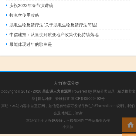
庆祝2022年春节演讲稿
拉克丝使用攻略
肌电生物反馈疗法(关于肌电生物反馈疗法简述)
中信建投：从量变到质变地产政策优化持续落地
最能体现过年的歌曲是
人力资源分类
Copyright © 2012 - 2026
星山源人力资源网
Powered by
网站分类目录
|
精选推荐文
章
|
网站地图
|
疑难解答
陕ICP备05009492号
声明：本站内容来自互联网，如信息有错误可发邮件到f_fb#foxmail.com说明，我们
会及时纠正，谢谢
本站仅为个人兴趣爱好，不接盈利性广告及商业合作
小男孩