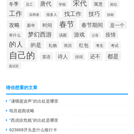
宋代
唐代
冬季
寓意
员工
学校
岗位
工作
找工作
技巧
很多人
技能
应聘者
春节
攻略
春节期间
时间
是一个
新年
梦幻西游
游戏
疫情
有什么
汤圆
父母
的人
的是
红包
礼物
简历
考生
考试
自己的
都是
诗人
还不
英语
诗词
面试官
猜你想看的文章
“凄咽逝波声”的出处是哪里
电音超跑攻略
“西戍掠危栈”的出处是哪里
623668开头是什么银行卡