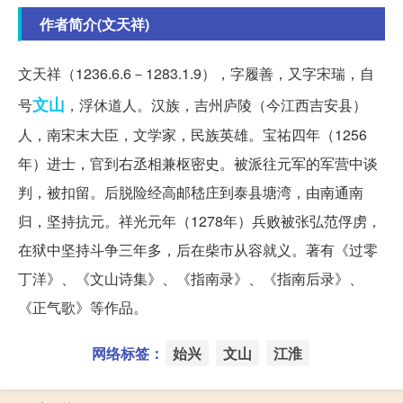
作者简介(文天祥)
文天祥（1236.6.6－1283.1.9），字履善，又字宋瑞，自
文山
号
，浮休道人。汉族，吉州庐陵（今江西吉安县）
人，南宋末大臣，文学家，民族英雄。宝祐四年（1256
年）进士，官到右丞相兼枢密史。被派往元军的军营中谈
判，被扣留。后脱险经高邮嵇庄到泰县塘湾，由南通南
归，坚持抗元。祥光元年（1278年）兵败被张弘范俘虏，
在狱中坚持斗争三年多，后在柴市从容就义。著有《过零
丁洋》、《文山诗集》、《指南录》、《指南后录》、
《正气歌》等作品。
网络标签：
始兴
文山
江淮