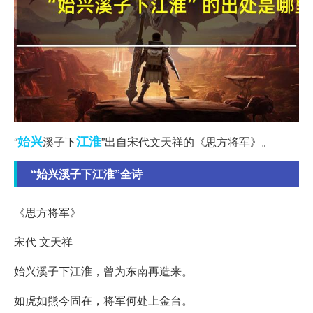
始兴
江淮
“
溪子下
”出自宋代文天祥的《思方将军》。
“始兴溪子下江淮”全诗
《思方将军》
宋代 文天祥
始兴溪子下江淮，曾为东南再造来。
如虎如熊今固在，将军何处上金台。