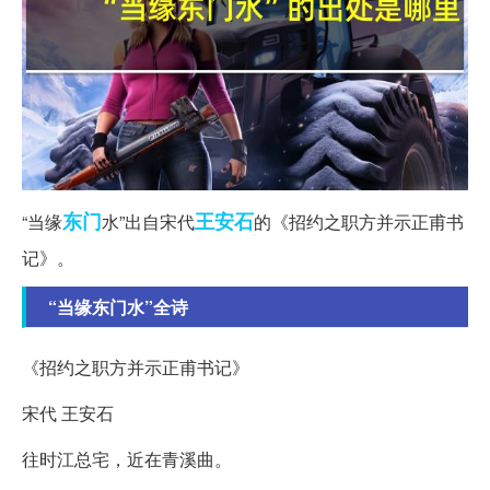
东门
王安石
“当缘
水”出自宋代
的《招约之职方并示正甫书
记》。
“当缘东门水”全诗
《招约之职方并示正甫书记》
宋代 王安石
往时江总宅，近在青溪曲。