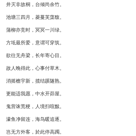
井灭非故桐，台倾尚余竹。
池塘三四月，菱蔓芙蕖馥。
蒲柳亦竞时，冥冥一川绿。
方坻最所爱，意谓可穿筑。
欲往无舟梁，长年寄心目。
故人晚得此，心事付草木。
消摇檐宇新，揽结蹊隧熟。
更能适我愿，中水开茆屋。
鬼营诛荒梗，人境扫喧黩。
濠鱼净留连，海鸟暖追逐。
岂无方外客，於此停高躅。