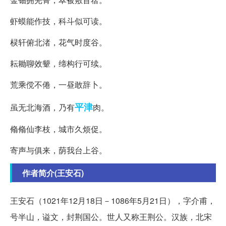
虾蟆能作技，科斗似可读。
棂轩俯北渚，花气时度谷。
耘耡聊效颦，缔构行可续。
荒乘傥不倦，一昼敢辞卜。
平津
虽无北海酒，乃有
肉。
翛翛仙李枝，城市久烦促。
寄声与俱来，荫我台上谷。
作者简介(王安石)
王安石（1021年12月18日－1086年5月21日），字介甫，
号半山，谥文，封荆国公。世人又称王荆公。汉族，北宋