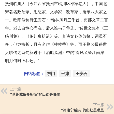
抚州临川人（今江西省抚州市临川区邓家巷人），中国北
宋著名政治家、思想家、文学家、改革家，唐宋八大家之
一。欧阳修称赞王安石：“翰林风月三千首，吏部文章二百
年。老去自怜心尚在，后来谁与子争先。”传世文集有《王
临川集》、《临川集拾遗》等。其诗文各体兼擅，词虽不
多，但亦擅长，且有名作《桂枝香》等。而王荆公最得世
人哄传之诗句莫过于《泊船瓜洲》中的“春风又绿江南岸，
明月何时照我还。”
网络标签：
东门
平津
王安石
上一篇
“草荒城角开新径”的出处是哪里
下一篇
“讳输宁断头”的出处是哪里