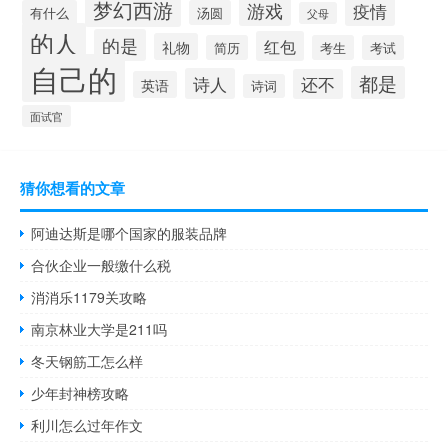
梦幻西游
游戏
疫情
有什么
汤圆
父母
的人
的是
红包
礼物
简历
考生
考试
自己的
都是
诗人
还不
英语
诗词
面试官
猜你想看的文章
阿迪达斯是哪个国家的服装品牌
合伙企业一般缴什么税
消消乐1179关攻略
南京林业大学是211吗
冬天钢筋工怎么样
少年封神榜攻略
利川怎么过年作文