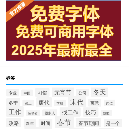
标签
冬天
元宵节
习俗
公司
专业
中国
宋代
唐代
冬季
寓意
员工
学校
岗位
工作
找工作
技巧
很多人
技能
应聘者
春节
攻略
春节期间
时间
是一个
新年