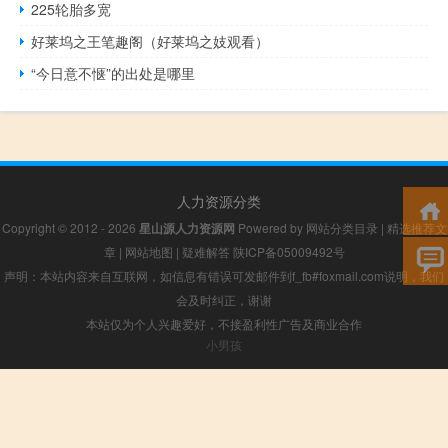
225轮胎多宽
好莱坞之王笔趣阁（好莱坞之妓观看）
“今日意不惬”的出处是哪里
人力资源分类
Copyright © 2012 - 2026
星山源人力资源网
Powered by
网站分类目录
|
精选推荐文
章
|
网站地图
|
疑难解答
陕ICP备05009492号
声明：本站内容来自互联网，如信息有错误可发邮件到f_fb#foxmail.com说明，我们
会及时纠正，谢谢
本站仅为个人兴趣爱好，不接盈利性广告及商业合作
小男孩