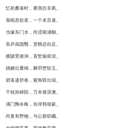
忆初桑落时，要我岂非夙。
蚕眠忽欲老，一个未言速。
当缘东门水，尚涩南浦舳。
吾庐虽隐翳，赏眺还自足。
横陂受後涧，直堑输前渎。
跳鳞出重锦，舞羽堕软玉。
碧筩递舒卷，紫角联出缩。
千枝孙峄阳，万本毋淇澳。
满门陶令株，弥岸韩侯蔌。
尚复有野物，与公新听瞩。
金钿拥芜菁，翠被敷苜蓿。