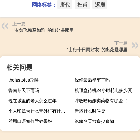
网络标签：
唐代
杜甫
涿鹿
上一篇
“衣如飞鹑马如狗”的出处是哪里
下一篇
“山行十日雨沾衣”的出处是哪里
相关问题
thelastofus攻略
沈翊最后坐牢了吗
鲁南冬天下雨吗
机顶盒待机24小时耗电多少瓦
现在城里的老人怎么过年
呼吸喹诺酮类药物有哪些（喹诺酮类药物有哪些）
个人印章为什么带外框有什么讲究
新股什么时候卖
雅思口语如何学效果好
冰箱冬天放多少食物