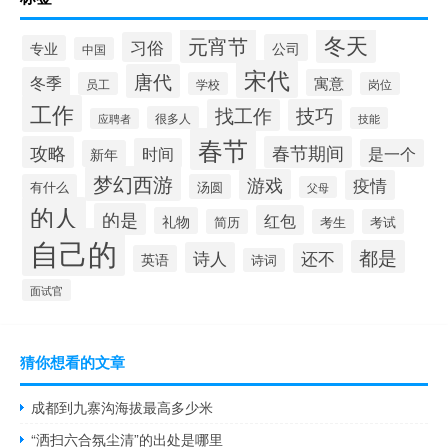
冬天
元宵节
习俗
公司
专业
中国
宋代
唐代
冬季
寓意
员工
学校
岗位
工作
找工作
技巧
很多人
技能
应聘者
春节
攻略
春节期间
时间
是一个
新年
梦幻西游
游戏
疫情
有什么
汤圆
父母
的人
的是
红包
礼物
简历
考生
考试
自己的
都是
诗人
还不
英语
诗词
面试官
猜你想看的文章
成都到九寨沟海拔最高多少米
“洒扫六合氛尘清”的出处是哪里