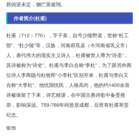
群凶逆未定，侧伫英俊翔。
作者简介(杜甫)
杜甫（712－770），字子美，自号少陵野老，世称“杜工
部”、“杜少陵”等，汉族，河南府巩县（今河南省巩义市）
人，唐代伟大的现实主义诗人，杜甫被世人尊为“诗圣”，
其诗被称为“诗史”。杜甫与李白合称“李杜”，为了跟另外两
位诗人李商隐与杜牧即“小李杜”区别开来，杜甫与李白又
合称“大李杜”。他忧国忧民，人格高尚，他的约1400余首
诗被保留了下来，诗艺精湛，在中国古典诗歌中备受推
崇，影响深远。759-766年间曾居成都，后世有杜甫草堂
纪念。
银饰