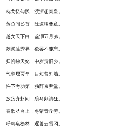
枕戈忆勾践，渡浙想秦皇。
蒸鱼闻匕首，除道哂要章。
越女天下白，鉴湖五月凉。
剡溪蕴秀异，欲罢不能忘。
归帆拂天姥，中岁贡旧乡。
气劘屈贾垒，目短曹刘墙。
忤下考功第，独辞京尹堂。
放荡齐赵间，裘马颇清狂。
春歌丛台上，冬猎青丘旁。
呼鹰皂枥林，逐兽云雪冈。