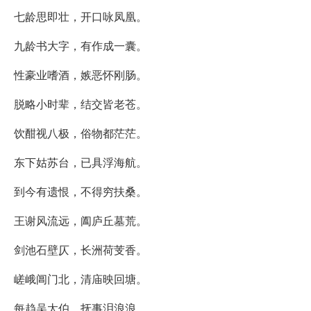
七龄思即壮，开口咏凤凰。
九龄书大字，有作成一囊。
性豪业嗜酒，嫉恶怀刚肠。
脱略小时辈，结交皆老苍。
饮酣视八极，俗物都茫茫。
东下姑苏台，已具浮海航。
到今有遗恨，不得穷扶桑。
王谢风流远，阖庐丘墓荒。
剑池石壁仄，长洲荷芰香。
嵯峨阊门北，清庙映回塘。
每趋吴太伯，抚事泪浪浪。