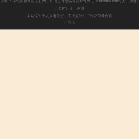
声明：本站内容来自互联网，如信息有错误可发邮件到f_fb#foxmail.com说明，我们
会及时纠正，谢谢
本站仅为个人兴趣爱好，不接盈利性广告及商业合作
小男孩