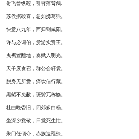
射飞曾纵鞚，引臂落鹙鶬.
苏侯据鞍喜，忽如携葛强。
快意八九年，西归到咸阳。
许与必词伯，赏游实贤王。
曳裾置醴地，奏赋入明光。
天子废食召，群公会轩裳。
脱身无所爱，痛饮信行藏。
黑貂不免敝，斑鬓兀称觞。
杜曲晚耆旧，四郊多白杨。
坐深乡党敬，日觉死生忙。
朱门任倾夺，赤族迭罹殃。