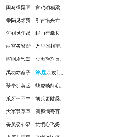
国马竭粟豆，官鸡输稻粱。
举隅见烦费，引古惜兴亡。
河朔风尘起，岷山行幸长。
两宫各警跸，万里遥相望。
崆峒杀气黑，少海旌旗黄。
涿鹿
禹功亦命子，
亲戎行。
翠华拥英岳，螭虎啖豺狼。
爪牙一不中，胡兵更陆梁。
大军载草草，凋瘵满膏肓。
备员窃补衮，忧愤心飞扬。
上感九庙焚，下悯万民疮。