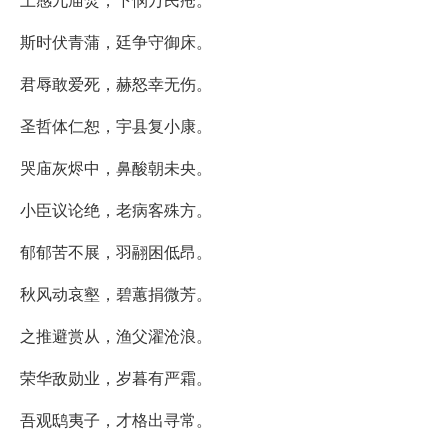
斯时伏青蒲，廷争守御床。
君辱敢爱死，赫怒幸无伤。
圣哲体仁恕，宇县复小康。
哭庙灰烬中，鼻酸朝未央。
小臣议论绝，老病客殊方。
郁郁苦不展，羽翮困低昂。
秋风动哀壑，碧蕙捐微芳。
之推避赏从，渔父濯沧浪。
荣华敌勋业，岁暮有严霜。
吾观鸱夷子，才格出寻常。