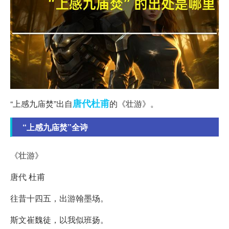
唐代
杜甫
“上感九庙焚”出自
的《壮游》。
“上感九庙焚”全诗
《壮游》
唐代 杜甫
往昔十四五，出游翰墨场。
斯文崔魏徒，以我似班扬。