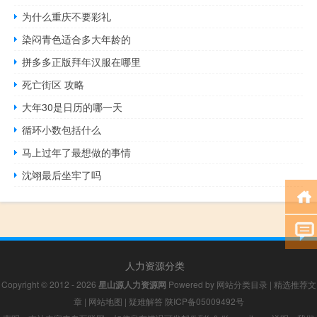
为什么重庆不要彩礼
染闷青色适合多大年龄的
拼多多正版拜年汉服在哪里
死亡街区 攻略
大年30是日历的哪一天
循环小数包括什么
马上过年了最想做的事情
沈翊最后坐牢了吗
人力资源分类
Copyright © 2012 - 2026
星山源人力资源网
Powered by
网站分类目录
|
精选推荐文
章
|
网站地图
|
疑难解答
陕ICP备05009492号