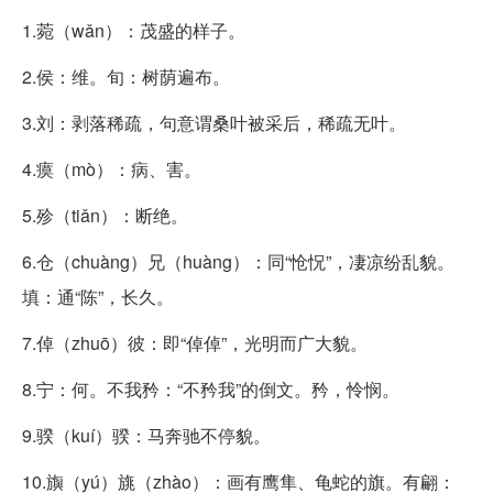
1.菀（wǎn）：茂盛的样子。
2.侯：维。旬：树荫遍布。
3.刘：剥落稀疏，句意谓桑叶被采后，稀疏无叶。
4.瘼（mò）：病、害。
5.殄（tiǎn）：断绝。
6.仓（chuàng）兄（huàng）：同“怆怳”，凄凉纷乱貌。
填：通“陈”，长久。
7.倬（zhuō）彼：即“倬倬”，光明而广大貌。
8.宁：何。不我矜：“不矜我”的倒文。矜，怜悯。
9.骙（kuí）骙：马奔驰不停貌。
10.旟（yú）旐（zhào）：画有鹰隼、龟蛇的旗。有翩：