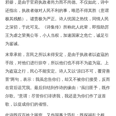
邪僻，是由于官府执政者尚力而不尚德。不仅如此，诗中
还指出，执政者做对人民不利的事，唯恐不得其胜（意谓
极其残酷）。谴责极为严正。诗人忧国之热忱，同情人民
之深切，于此可见。《诗集传》所称此人此辈，即指助厉
王为虐之荣夷公等，小人当权，加速国家之危亡，诚足引
为鉴诫。
末章承前，言民之所以未得安定，是由于执政者以盗寇的
手段，对他们进行掠夺，所以他们也不得不为盗为寇。上
为盗寇之行，民心不能安定。诗人又以“凉曰不可，覆背善
詈”两句，表示：我虽忠告你们，却又不被你们接受，反而
在背后诅咒我。最后归结到作诗的缘由：“虽曰匪予，既作
尔歌。”意谓：尽管你们诽谤我，我还是为你们作了这首
歌，以促成你们的省悟。
此诗既叹百姓之困穷，又伤国事之昏乱；既探祸乱之根，