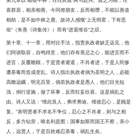
喜群居，相亲相善。今同僚朋友，反而相谮，不能以善道
相助，是不如中林之鹿。故诗人感慨“上无明君，下有恶
俗”（朱熹《诗集传》）而有“进退维谷”之叹。
第十章、十一章，用对比手法，指责执政者缺乏远见，他
们阿谀取容，自鸣得意，他们存有畏忌之心，能进言而不
进言，反覆瞻顾，于是贤者避退，不肖者进，于是人民惨
遭荼毒而造成变乱。诗人指出执政者倘为圣明之人，必能
高瞻远瞩，明见百里，倘若执政者是愚人，他们目光短
浅，倒行逆施，做了坏事，反而狂妄欣喜。这是祸乱之
由。诗人又说：“维此良人，弗求弗迪。维彼忍心，是顾是
复。”表明贤者不求名不争位，忍心之不肖者，则与之相
反，多方钻营，唯名利是图；国事如斯而国王不察，亲小
人，远贤人，于是百姓难忍荼毒，祸乱生矣。