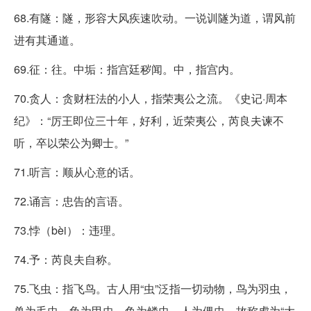
68.有隧：隧，形容大风疾速吹动。一说训隧为道，谓风前
进有其通道。
69.征：往。中垢：指宫廷秽闻。中，指宫内。
70.贪人：贪财枉法的小人，指荣夷公之流。《史记·周本
纪》：“厉王即位三十年，好利，近荣夷公，芮良夫谏不
听，卒以荣公为卿士。”
71.听言：顺从心意的话。
72.诵言：忠告的言语。
73.悖（bèi）：违理。
74.予：芮良夫自称。
75.飞虫：指飞鸟。古人用“虫”泛指一切动物，鸟为羽虫，
兽为毛虫，龟为甲虫，鱼为鳞虫，人为倮虫。故称虎为“大