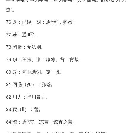
虫”。
76.既：已经。阴：通“谙”，熟悉。
77.赫：通“吓”。
78.罔极：无法则。
79.职：主张。凉：凉薄。背：背叛。
80.云：句中助词。克：胜。
81.回遹（yù）：邪僻。
82.用力：指用暴力。
83.戾（lì）：善。
84.凉：通“谅”。凉言，谅直之言。