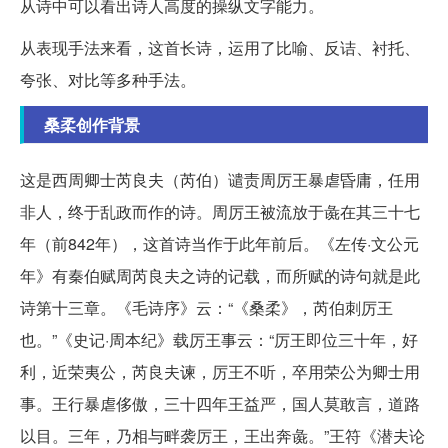
从诗中可以看出诗人高度的操纵文字能力。
从表现手法来看，这首长诗，运用了比喻、反诘、衬托、
夸张、对比等多种手法。
桑柔创作背景
这是西周卿士芮良夫（芮伯）谴责周厉王暴虐昏庸，任用
非人，终于乱政而作的诗。周厉王被流放于彘在其三十七
年（前842年），这首诗当作于此年前后。《左传·文公元
年》有秦伯赋周芮良夫之诗的记载，而所赋的诗句就是此
诗第十三章。《毛诗序》云：“《桑柔》，芮伯刺厉王
也。”《史记·周本纪》载厉王事云：“厉王即位三十年，好
利，近荣夷公，芮良夫谏，厉王不听，卒用荣公为卿士用
事。王行暴虐侈傲，三十四年王益严，国人莫敢言，道路
以目。三年，乃相与畔袭厉王，王出奔彘。”王符《潜夫论