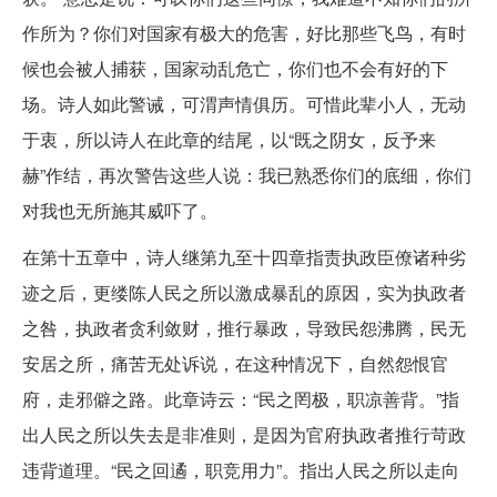
作所为？你们对国家有极大的危害，好比那些飞鸟，有时
候也会被人捕获，国家动乱危亡，你们也不会有好的下
场。诗人如此警诫，可渭声情俱历。可惜此辈小人，无动
于衷，所以诗人在此章的结尾，以“既之阴女，反予来
赫”作结，再次警告这些人说：我已熟悉你们的底细，你们
对我也无所施其威吓了。
在第十五章中，诗人继第九至十四章指责执政臣僚诸种劣
迹之后，更缕陈人民之所以激成暴乱的原因，实为执政者
之咎，执政者贪利敛财，推行暴政，导致民怨沸腾，民无
安居之所，痛苦无处诉说，在这种情况下，自然怨恨官
府，走邪僻之路。此章诗云：“民之罔极，职凉善背。”指
出人民之所以失去是非准则，是因为官府执政者推行苛政
违背道理。“民之回遹，职竞用力”。指出人民之所以走向