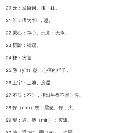
20.云：发语词。徂：往。
21.维：借为“惟”，思。
22.秉心：存心。无竞：无争。
23.厉阶：祸端。
24.梗：灾害。
25.慇（yīn）慇：心痛的样子。
26.土宇：土地、房屋。
27.不辰：不时，指出生得不是时候。
28.僤（dàn）怒：震怒。僤，大。
29.觏：遇。痻（mín）：灾难。
30.棘：通“急”。圉（yù）：边疆。