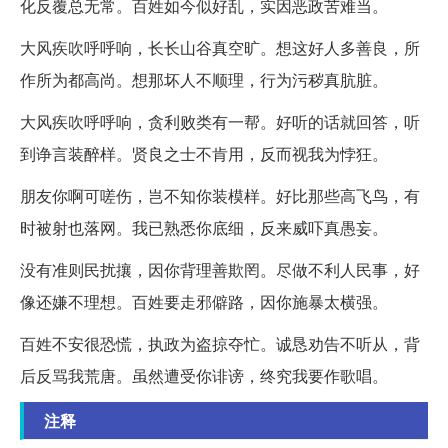
化反覆总无常。百姓如今似好乱，实因恶政苦难当。
大风疾吹呼呼响，长长山谷真空旷。想这好人多善良，所
作所为都高尚。想那坏人不顺理，行为污秽真肮脏。
大风疾吹呼呼响，贪利败类有一帮。好听的话就回答，听
到诤言装醉样。贤良之士不肯用，反而视我为悖狂。
朋友你啊可嗟伤，岂不知你装模样。好比那些高飞鸟，有
时被射也落网。我已熟悉你底细，反来威吓真愚妄。
没有准则民扰攘，因你背理善欺罔。尽做不利人民事，好
像还嫌不理想。百姓要走邪僻路，因你施暴太横强。
百姓不安很恐慌，执政为盗掠夺忙。诚恳劝告不听从，背
后反骂我荒唐。虽然遭受你诽谤，终究我要作歌唱。
注释