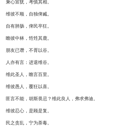
秉心宣犹，考慎其相。
维彼不顺，自独俾臧。
自有肺肠，俾民卒狂。
瞻彼中林，甡甡其鹿。
朋友已谮，不胥以谷。
人亦有言：进退维谷。
维此圣人，瞻言百里。
维彼愚人，覆狂以喜。
匪言不能，胡斯畏忌？维此良人，弗求弗迪。
维彼忍心，是顾是复。
民之贪乱，宁为荼毒。