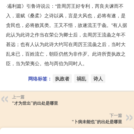
·遏利篇》引鲁诗说云：“昔周厉王好专利，芮良夫谏而不
入，退赋《桑柔》之诗以讽，言是大风也，必将有遂，是
贪民也，必将败其类。王又不悟，故遂流王于彘。”有人据
此认为此诗之作当在荣公为卿士后，去周厉王流彘之年不
甚远；也有人认为此诗大约写在周厉王流彘之后，当时大
乱未已，百姓流亡，朝臣仍然为非作歹。此诗所责执政之
臣，当为荣夷公。他与芮伯为同时人。
网络标签：
执政者
祸乱
诗人
上一篇
“才为世出”的出处是哪里
下一篇
“卜病未能也”的出处是哪里