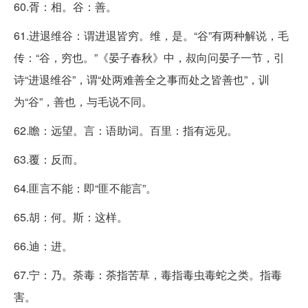
60.胥：相。谷：善。
61.进退维谷：谓进退皆穷。维，是。“谷”有两种解说，毛
传：“谷，穷也。”《晏子春秋》中，叔向问晏子一节，引
诗“进退维谷”，谓“处两难善全之事而处之皆善也”，训
为“谷”，善也，与毛说不同。
62.瞻：远望。言：语助词。百里：指有远见。
63.覆：反而。
64.匪言不能：即“匪不能言”。
65.胡：何。斯：这样。
66.迪：进。
67.宁：乃。荼毒：荼指苦草，毒指毒虫毒蛇之类。指毒
害。