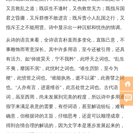
又言救乱之道；既叹生不逢时，又伤救世无力；既指斥国
君之昏庸，又斥群僚不敢进言；既斥责小人乱国之行，又
指斥王之不能用贤。诗中显示出一种沉郁和忧伤的情调。
从诗的语言来看，全诗语言朴直而多变化，直陈己意，不
事雕饰而寄意深长。其中许多用语，至今还被引用，还具
有活力。如“倬彼昊天，宁不我矜”，此呼天之词也。“乱生
不夷，靡国不泯”，此忧时之词也。“谁生厉阶，至今为
梗”，此愤世之词也。“谁能执热，逝不以濯”，此善譬之词
也。“人亦有言，进退维谷”，此言处世之词也。古代语
词，虽至西周，尚未发展到完美的程度，所以诗中多用通
假字来满足表意的需要，有些词语，甚至解说纷纭，难有
确意，但根据诗的主旨，仔细思考，还是可以顺理成章，
得到合情合理的解说的，因为文字本是逐步发展起来的，