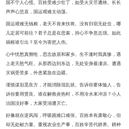
国不宁人心慌。百姓受难少壮丁，如受火灾尽遭殃。长长
声声心悲哀，国运艰难太动荡。
国运艰难无钱粮，老天不肯来扶将。没有归宿无处住，哪
儿定居可前往？君子总是在思索，持心不争意志强。如此
祸根谁引出？至今为害把人伤。
心中忧愁真恻怆，思念故居和家乡。生不逢时我真惨，遇
上老天怒气旺。从那西边到东边，无处安身最凄凉。遭遇
灾祸受苦多，外患紧急在边疆。
谨慎谋划觅良方，才能消除混乱状。告诉你要体恤人，告
诉你要用贤良。谁在解救炎热时，不用冷水来冲凉？小人
治国没好事，大家受溺遭灭亡。
好像就在逆风闯，呼吸困难口难张。百姓本有肃敬心，但
却无处献力量。重视农业生产事，百姓辛苦代耕养。耕种