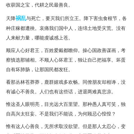
收获国之宝，代耕之民最善良。
祸乱
天降
与死亡，要灭我们所立王。降下害虫食根节，各
种庄稼都遭殃。哀痛我们国中人，连绵土地受灾荒。没有
人来献力量，哪能虔诚感上苍。
顺应人心好君王，百姓爱戴都瞻仰。操心国政善谋画，考
察慎选那辅相。不顺人心坏君王，独让自己把福享。坏蛋
自有坏肺肠，让那国民都发狂。
看那丛林苍莽莽，鹿群嬉戏多欢畅。同僚朋友却相谗，没
有诚心不善良。人们也有这些话，进退两难真悲凉。
惟这圣人眼明亮，目光远大百里望。那种愚人真可笑，独
自高兴太狂妄。不是我们不能说，为何顾忌心惶惶？
惟有这人心善良，无所求取没欲望。但是那人太忍心，变