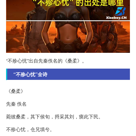
“不殄心忧”出自先秦佚名的《桑柔》。
“不殄心忧”全诗
《桑柔》
先秦 佚名
菀彼桑柔，其下侯旬，捋采其刘，瘼此下民。
不殄心忧，仓兄填兮。