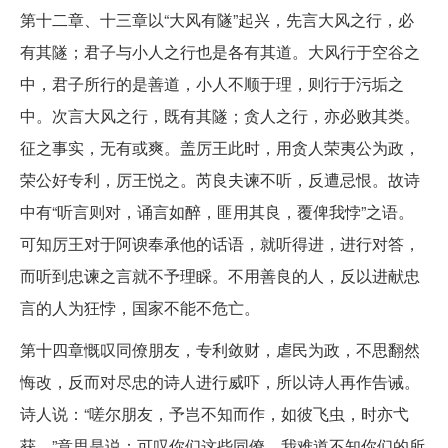
第十二章、十三章以“大风有隧”起兴，先言大风之行，必
有其隧；君子与小人之行也是各有其道。大风行于空谷之
中，君子所行的是善道，小人不顺于理，则行于污垢之
中。次言大风之行，既有其隧；贪人之行，亦必败其类。
征之事实，无有或爽。盖厉王此时，用贪人荣夷公为政，
荣公好专利，厉王悦之。芮良夫谏不听，反遭忌恨。故诗
中有“听言则对，诵言如醉，匪用其良，覆俾我悖”之语。
可知厉王对于阿谀奉承他的话语，就听得进，进行对答，
而听到忠谏之言就不予理睬。不用善良的人，反以进献忠
言的人为狂悖，国家不能不危亡。
第十四章慨叹同僚朋友，专利敛财，虐民为政，不思翻然
悔改，反而对尽忠的诗人进行威吓，所以诗人再作告诫。
诗人说：“嗟尔朋友，予岂不知而作，如彼飞虫，时亦弋
获。”意思是说：可叹你们这些同僚，我难道不知你们的所