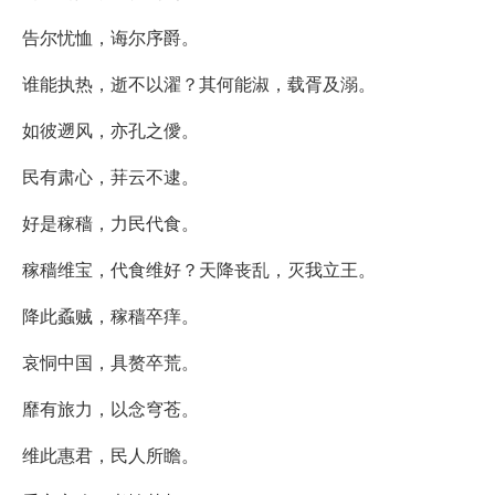
告尔忧恤，诲尔序爵。
谁能执热，逝不以濯？其何能淑，载胥及溺。
如彼遡风，亦孔之僾。
民有肃心，荓云不逮。
好是稼穑，力民代食。
稼穑维宝，代食维好？天降丧乱，灭我立王。
降此蟊贼，稼穑卒痒。
哀恫中国，具赘卒荒。
靡有旅力，以念穹苍。
维此惠君，民人所瞻。