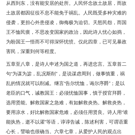
从西到东，没有能安居的处所。人民怀念故土故居，而故
土故居都因征役不息不能免于祸乱。人民既受多种灾难的
侵袭，更担心外患侵凌，御侮极为迫切。天怒民怨，而国
王不恤民瘼，不思改变国家的政治，因此诗人忧心如捣，
为盼国王一悟而不可得深怀忧愤。仅此四章，已可见暴政
害民，深重到何等程度。
五章至八章，是诗人申述为国之道，再进忠言。五章首二
句“为谋为毖，乱况斯削”，是说谋虑周到，做事慎重，祸
乱的情况就可以削减。继言“告尔忧恤，诲尔序爵”；是以
老臣的口气，诫教国王：必须忧恤国事，慎于授官拜爵，
选用贤能。解救国家之急难，有如解救炎热。解救炎热，
要用凉水，好比解救国家危难，必须任用贤良。诗人用“谁
能执热，逝不以濯”等语，谆谆告诫，陈述利害，可谓语重
心长，譬喻也很确当。六章七章，从爱护人民的观点出