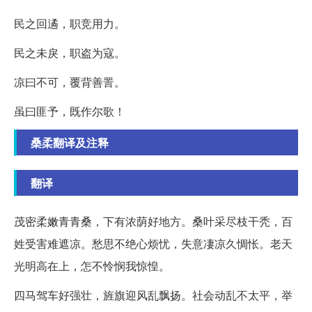
民之回遹，职竞用力。
民之未戾，职盗为寇。
凉曰不可，覆背善詈。
虽曰匪予，既作尔歌！
桑柔翻译及注释
翻译
茂密柔嫩青青桑，下有浓荫好地方。桑叶采尽枝干秃，百
姓受害难遮凉。愁思不绝心烦忧，失意凄凉久惆怅。老天
光明高在上，怎不怜悯我惊惶。
四马驾车好强壮，旌旗迎风乱飘扬。社会动乱不太平，举