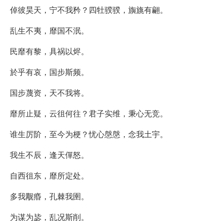
倬彼昊天，宁不我矜？四牡骙骙，旟旐有翩。
乱生不夷，靡国不泯。
民靡有黎，具祸以烬。
於乎有哀，国步斯频。
国步蔑资，天不我将。
靡所止疑，云徂何往？君子实维，秉心无竞。
谁生厉阶，至今为梗？忧心慇慇，念我土宇。
我生不辰，逢天僤怒。
自西徂东，靡所定处。
多我觏痻，孔棘我圉。
为谋为毖，乱况斯削。