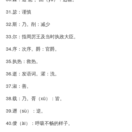
31.毖：谨慎
32.斯：乃。削：减少
33.尔：指周厉王及当时执政大臣。
34.序：次序。爵：官爵。
35.执热：救热。
36.逝：发语词。濯：洗。
37.淑：善。
38.载：乃。胥（xū）：皆。
39.遡（sù）：逆。
40.僾（ài）：呼吸不畅的样子。