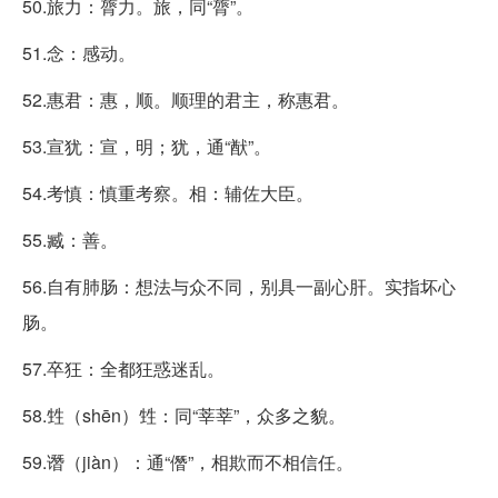
50.旅力：膂力。旅，同“膂”。
51.念：感动。
52.惠君：惠，顺。顺理的君主，称惠君。
53.宣犹：宣，明；犹，通“猷”。
54.考慎：慎重考察。相：辅佐大臣。
55.臧：善。
56.自有肺肠：想法与众不同，别具一副心肝。实指坏心
肠。
57.卒狂：全都狂惑迷乱。
58.甡（shēn）甡：同“莘莘”，众多之貌。
59.谮（jiàn）：通“僭”，相欺而不相信任。