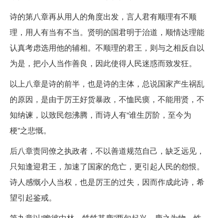
诗的第八章再从用人的角度出发，言人君有顺理有不顺
理，用人有当有不当。贤明的国君明于治道，顺情达理能
认真考虑选用他的辅相。不顺理的君王，则与之相反自以
为是，把小人当作善良，因此使得人民迷惑而致发狂。
以上八章是诗的前半，也是诗的主体，总说国家产生祸乱
的原因，是由于厉王好货暴政，不恤民瘼，不能用贤，不
知纳谏，以致民怨沸腾，而诗人有“谁生厉阶，至今为
梗”之悲慨。
后八章责同僚之执政者，不以善道规范自己，缺乏远见，
只知逢迎君王，加速了国家的危亡，更引起人民的怨恨。
诗人感慨小人当权，也是厉王的过失，因而作成此诗，希
望引起鉴戒。
第九章以“瞻彼中林，甡甡其鹿”两句起兴。鹿之为物，性