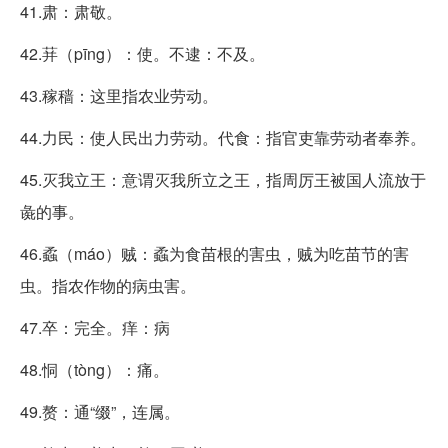
41.肃：肃敬。
42.荓（pīng）：使。不逮：不及。
43.稼穑：这里指农业劳动。
44.力民：使人民出力劳动。代食：指官吏靠劳动者奉养。
45.灭我立王：意谓灭我所立之王，指周厉王被国人流放于
彘的事。
46.蟊（máo）贼：蟊为食苗根的害虫，贼为吃苗节的害
虫。指农作物的病虫害。
47.卒：完全。痒：病
48.恫（tòng）：痛。
49.赘：通“缀”，连属。