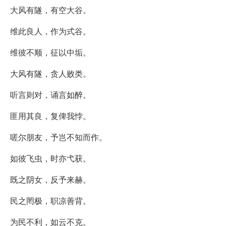
大风有隧，有空大谷。
维此良人，作为式谷。
维彼不顺，征以中垢。
大风有隧，贪人败类。
听言则对，诵言如醉。
匪用其良，复俾我悖。
嗟尔朋友，予岂不知而作。
如彼飞虫，时亦弋获。
既之阴女，反予来赫。
民之罔极，职凉善背。
为民不利，如云不克。