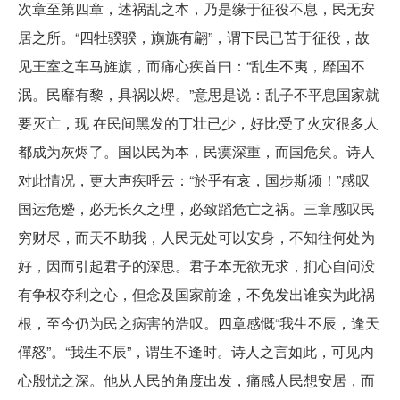
次章至第四章，述祸乱之本，乃是缘于征役不息，民无安
居之所。“四牡骙骙，旟旐有翩”，谓下民已苦于征役，故
见王室之车马旌旗，而痛心疾首曰：“乱生不夷，靡国不
泯。民靡有黎，具祸以烬。”意思是说：乱子不平息国家就
要灭亡，现 在民间黑发的丁壮已少，好比受了火灾很多人
都成为灰烬了。国以民为本，民瘼深重，而国危矣。诗人
对此情况，更大声疾呼云：“於乎有哀，国步斯频！”感叹
国运危蹙，必无长久之理，必致蹈危亡之祸。三章感叹民
穷财尽，而天不助我，人民无处可以安身，不知往何处为
好，因而引起君子的深思。君子本无欲无求，扪心自问没
有争权夺利之心，但念及国家前途，不免发出谁实为此祸
根，至今仍为民之病害的浩叹。四章感慨“我生不辰，逢天
僤怒”。“我生不辰”，谓生不逢时。诗人之言如此，可见内
心殷忧之深。他从人民的角度出发，痛感人民想安居，而