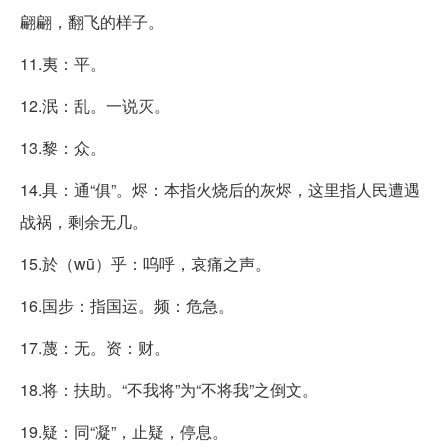
翩翩，翻飞的样子。
11.夷：平。
12.泯：乱。一说灭。
13.黎：众。
14.具：通“俱”。烬：本指火烧后的灰烬，这里指人民遭遇
战祸，剩余无几。
15.於（wū）乎：呜呼，哀痛之声。
16.国步：指国运。频：危急。
17.蔑：无。资：财。
18.将：扶助。“不我将”为“不将我”之倒文。
19.疑：同“凝”，止疑，停息。