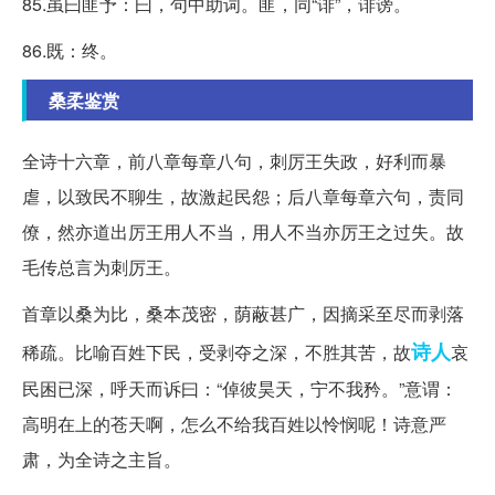
85.虽曰匪予：曰，句中助词。匪，同“诽”，诽谤。
86.既：终。
桑柔鉴赏
全诗十六章，前八章每章八句，刺厉王失政，好利而暴
虐，以致民不聊生，故激起民怨；后八章每章六句，责同
僚，然亦道出厉王用人不当，用人不当亦厉王之过失。故
毛传总言为刺厉王。
首章以桑为比，桑本茂密，荫蔽甚广，因摘采至尽而剥落
诗人
稀疏。比喻百姓下民，受剥夺之深，不胜其苦，故
哀
民困已深，呼天而诉曰：“倬彼昊天，宁不我矜。”意谓：
高明在上的苍天啊，怎么不给我百姓以怜悯呢！诗意严
肃，为全诗之主旨。