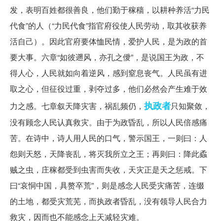
发，表明百姓都很善良，他们勤于稼穑，以耕种养活“力民
代食”的人（“力民代食”指官府役使人民劳动，取其收获养
活自己）。因此官府要体恤民情，爱护人民，是为政的首
要大事。六章“如彼遡风，亦孔之僾”，是说国王为政，不
得人心，人民就如向着逆风，感到窒息丧气。人民虽有进
取之心，但征役过重，剥夺过多，他们必然会产生难于效
执政者
力之感。七章叙天降灾害，祸乱频仍，
只知聚敛，
没有顾念人民认真救灾。由于为政昏乱，所以人民倍感痛
苦。在诗中，诗人用人民的口气，警示国王，一则曰：人
怨则天怒，天降丧乱，将灭我所立之王；再则曰：降此蟊
贼之虫，庄稼都受到虫害而失收，天灾正是天之惩戒。下
曰“哀恫中国，具赘卒荒”，则是感念人民受灾痛苦，连缀
的土地，都受灾荒芜，而执政者昏乱，没有领导人民合力
救灾，因而也不能感念上天减轻灾难。