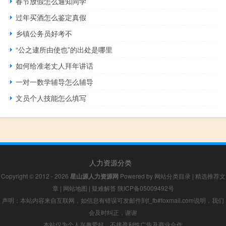
春节放假怎么通知同学
过年买酒怎么鉴定真假
乡镇公务员好考不
“公之逮所由使也”的出处是哪里
如何给准老丈人拜年讲话
一对一数学辅导怎么辅导
文员个人技能怎么填写
人力资源分类
Copyright © 2012 - 2026
星山源人力资源网
Powered by
网站分类目录
|
精选推荐文
章
|
网站地图
|
疑难解答
陕ICP备05009492号
声明：本站内容来自互联网，如信息有错误可发邮件到f_fb#foxmail.com说明，我们
会及时纠正，谢谢
本站仅为个人兴趣爱好，不接盈利性广告及商业合作