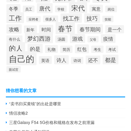
宋代
唐代
冬季
寓意
员工
学校
岗位
工作
找工作
技巧
很多人
技能
应聘者
春节
攻略
春节期间
时间
是一个
新年
梦幻西游
游戏
疫情
有什么
汤圆
父母
的人
的是
红包
礼物
简历
考生
考试
自己的
都是
诗人
还不
英语
诗词
面试官
猜你想看的文章
“卖书归买黄犊”的出处是哪里
情侣攻略2
三星Galaxy F54 5G价格和规格在发布之前泄漏