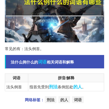
常见的有：法头例首。
词语
法什么例什么的
相关词语和解释
词语
拼音/解释
刑法
的人
法头例首
指首先受到
条例惩处
。
网络标签：
刑法
的人
词语