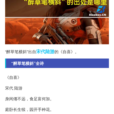
宋代
陆游
“醉草笔横斜”出自
的《自喜》。
“醉草笔横斜”全诗
《自喜》
宋代 陆游
身闲僊不远，食足富何加。
庭卧长生犊，园开手种花。