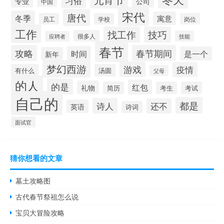
习俗
公司
专业
中国
宋代
唐代
冬季
寓意
员工
学校
岗位
工作
找工作
技巧
很多人
技能
应聘者
春节
攻略
春节期间
时间
是一个
新年
梦幻西游
游戏
疫情
有什么
汤圆
父母
的人
的是
红包
礼物
简历
考生
考试
自己的
都是
诗人
还不
英语
诗词
面试官
猜你想看的文章
墓土攻略图
古代春节祭祖怎么说
宝贝大冒险攻略