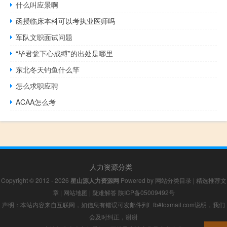
什么叫应景啊
函授临床本科可以考执业医师吗
军队文职面试问题
“毕君瓮下心成缚”的出处是哪里
东北冬天钓鱼什么竿
怎么求职应聘
ACAA怎么考
人力资源分类
Copyright © 2012 - 2026
星山源人力资源网
Powered by
网站分类目录
|
精选推荐文
章
|
网站地图
|
疑难解答
陕ICP备05009492号
声明：本站内容来自互联网，如信息有错误可发邮件到f_fb#foxmail.com说明，我们
会及时纠正，谢谢