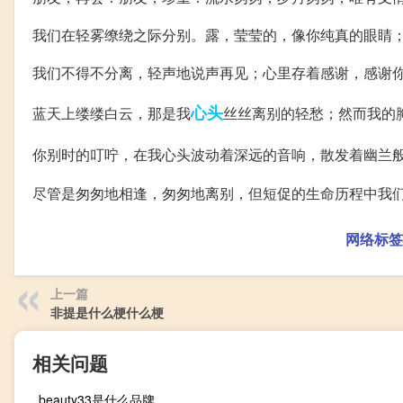
我们在轻雾缭绕之际分别。露，莹莹的，像你纯真的眼睛
我们不得不分离，轻声地说声再见；心里存着感谢，感谢
心头
蓝天上缕缕白云，那是我
丝丝离别的轻愁；然而我的
你别时的叮咛，在我心头波动着深远的音响，散发着幽兰
尽管是匆匆地相逢，匆匆地离别，但短促的生命历程中我
网络标签
上一篇
非提是什么梗什么梗
相关问题
beauty33是什么品牌