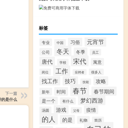
标签
元宵节
习俗
专业
中国
冬天
冬季
公司
员工
宋代
唐代
寓意
学校
工作
岗位
很多人
应聘者
找工作
技巧
攻略
技能
春节
春节期间
时间
新年
下一篇
梦幻西游
讲的是什么
是一个
有什么
游戏
疫情
汤圆
父母
的人
的是
礼物
简历