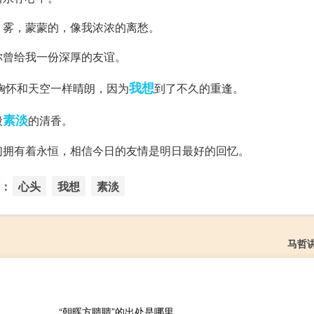
；雾，蒙蒙的，像我浓浓的离愁。
你曾给我一份深厚的友谊。
我想
胸怀和天空一样晴朗，因为
到了不久的重逢。
素淡
般
的清香。
们拥有着永恒，相信今日的友情是明日最好的回忆。
：
心头
我想
素淡
马哲
“朝晖方聩聩”的出处是哪里