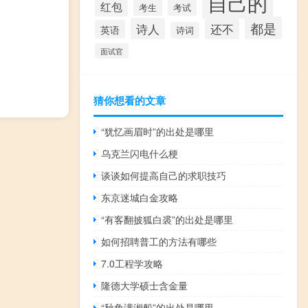
自己的
红包
考生
考试
都是
诗人
还不
英语
诗词
面试官
猜你想看的文章
“犹忆画眉时”的出处是哪里
乌克兰闪电什么梗
谈谈如何提高自己的求职技巧
东京迷城白金攻略
“有客翻披狐白裘”的出处是哪里
如何招聘普工的方法有哪些
7.0工程学攻略
隆德大学硕士含金量
“秋角满湘船”的出处是哪里