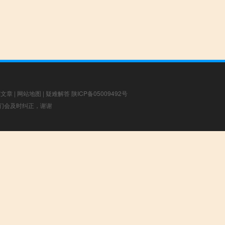
荐文章
|
网站地图
|
疑难解答
陕ICP备05009492号
，我们会及时纠正，谢谢