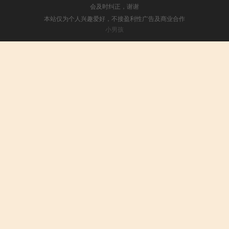
会及时纠正，谢谢
本站仅为个人兴趣爱好，不接盈利性广告及商业合作
小男孩