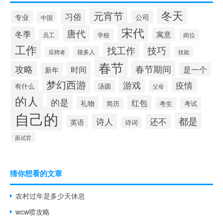
冬天
元宵节
习俗
公司
专业
中国
宋代
唐代
冬季
寓意
员工
学校
岗位
工作
找工作
技巧
很多人
技能
应聘者
春节
攻略
春节期间
时间
是一个
新年
梦幻西游
游戏
疫情
有什么
汤圆
父母
的人
的是
红包
礼物
简历
考生
考试
自己的
都是
诗人
还不
英语
诗词
面试官
猜你想看的文章
农村过年是多少天休息
wcw喷攻略