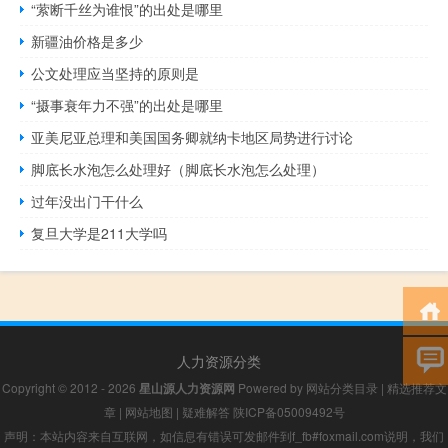
“萦断千丝为谁恨”的出处是哪里
新疆油价格是多少
公文处理应当坚持的原则是
“摄事衰年力不强”的出处是哪里
亚美尼亚总理和美国国务卿就纳卡地区局势进行讨论
脚底长水泡怎么处理好（脚底长水泡怎么处理）
过年没出门干什么
复旦大学是211大学吗
人力资源分类
Copyright © 2012 - 2026
星山源人力资源网
Powered by
网站分类目录
|
精选推荐文
章
|
网站地图
|
疑难解答
陕ICP备05009492号
声明：本站内容来自互联网，如信息有错误可发邮件到f_fb#foxmail.com说明，我们