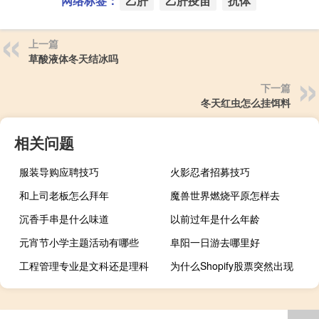
网络标签：
乙肝
乙肝疫苗
抗体
上一篇
草酸液体冬天结冰吗
下一篇
冬天红虫怎么挂饵料
相关问题
服装导购应聘技巧
火影忍者招募技巧
和上司老板怎么拜年
魔兽世界燃烧平原怎样去
沉香手串是什么味道
以前过年是什么年龄
元宵节小学主题活动有哪些
阜阳一日游去哪里好
工程管理专业是文科还是理科
为什么Shopify股票突然出现