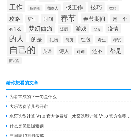
工作
找工作
技巧
很多人
技能
应聘者
春节
攻略
春节期间
时间
是一个
新年
梦幻西游
游戏
疫情
有什么
汤圆
父母
的人
的是
红包
礼物
简历
考生
考试
自己的
都是
诗人
还不
英语
诗词
面试官
猜你想看的文章
为者常成的下一句是什么
大乐透春节几号开市
水泵选型计算 V1.0 官方免费版（水泵选型计算 V1.0 官方免费版功能简介）
什么是优质碳素钢
三国志13视频攻略