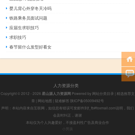
婴儿背心外穿冬天冷吗
铁路乘务员面试问题
应届生求职技巧
求职技巧
春节留什么发型好看女
人力资源分类
Copyright © 2012 - 2026
星山源人力资源网
Powered by
网站分类目录
|
精选推荐文
章
|
网站地图
|
疑难解答
陕ICP备05009492号
声明：本站内容来自互联网，如信息有错误可发邮件到f_fb#foxmail.com说明，我们
会及时纠正，谢谢
本站仅为个人兴趣爱好，不接盈利性广告及商业合作
小男孩