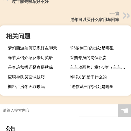
过年前去检车好不好
下一篇
过年可以买什么家用车回家
相关问题
梦幻西游如何联系好友聊天
“郎按剑曰”的出处是哪里
春节风俗介绍及来历英语
采购专员的岗位职责
是春冻秋捂还是春捂秋冻
车车动画片儿童1-3岁（车车动画片）
应聘导购员面试技巧
蚌埠方辉是干什么的
橱柜厂房冬天取暖吗
“遂作赋曰”的出处是哪里
☚
公告