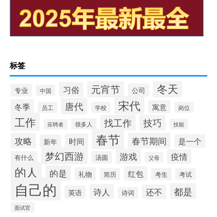
标签
冬天
元宵节
习俗
公司
专业
中国
宋代
唐代
冬季
寓意
员工
学校
岗位
工作
找工作
技巧
很多人
技能
应聘者
春节
攻略
春节期间
时间
是一个
新年
梦幻西游
游戏
疫情
有什么
汤圆
父母
的人
的是
红包
礼物
简历
考生
考试
自己的
都是
诗人
还不
英语
诗词
面试官