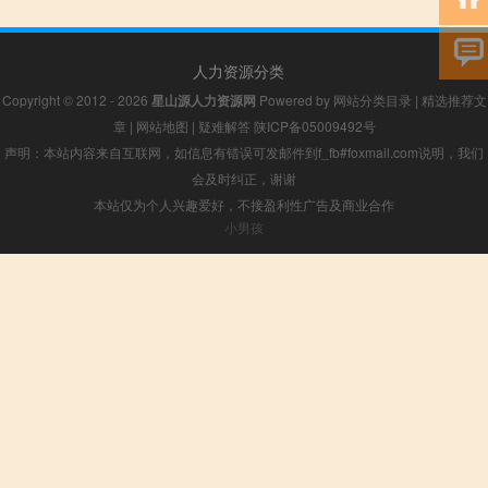
人力资源分类
Copyright © 2012 - 2026
星山源人力资源网
Powered by
网站分类目录
|
精选推荐文
章
|
网站地图
|
疑难解答
陕ICP备05009492号
声明：本站内容来自互联网，如信息有错误可发邮件到f_fb#foxmail.com说明，我们
会及时纠正，谢谢
本站仅为个人兴趣爱好，不接盈利性广告及商业合作
小男孩