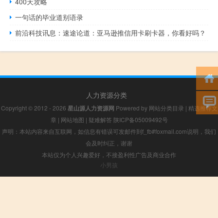
400天攻略
一句话的毕业道别语录
前沿科技讯息：速途论道：亚马逊推信用卡刷卡器，你看好吗？
人力资源分类
Copyright © 2012 - 2026
星山源人力资源网
Powered by
网站分类目录
|
精选推荐文
章
|
网站地图
|
疑难解答
陕ICP备05009492号
声明：本站内容来自互联网，如信息有错误可发邮件到f_fb#foxmail.com说明，我们
会及时纠正，谢谢
本站仅为个人兴趣爱好，不接盈利性广告及商业合作
小男孩