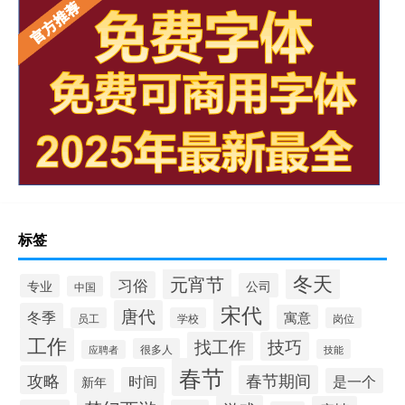
标签
冬天
元宵节
习俗
公司
专业
中国
宋代
唐代
冬季
寓意
员工
学校
岗位
工作
找工作
技巧
很多人
技能
应聘者
春节
攻略
春节期间
时间
是一个
新年