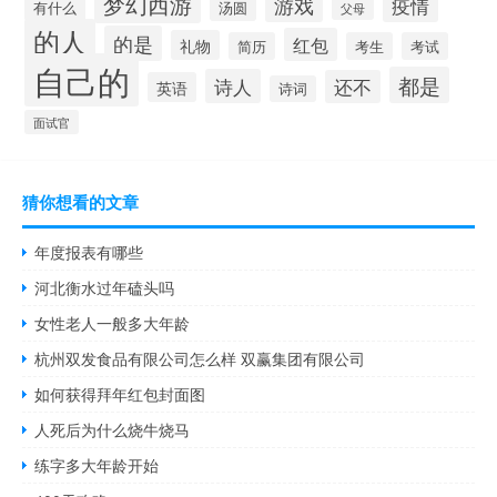
梦幻西游
游戏
疫情
有什么
汤圆
父母
的人
的是
红包
礼物
简历
考生
考试
自己的
都是
诗人
还不
英语
诗词
面试官
猜你想看的文章
年度报表有哪些
河北衡水过年磕头吗
女性老人一般多大年龄
杭州双发食品有限公司怎么样 双赢集团有限公司
如何获得拜年红包封面图
人死后为什么烧牛烧马
练字多大年龄开始