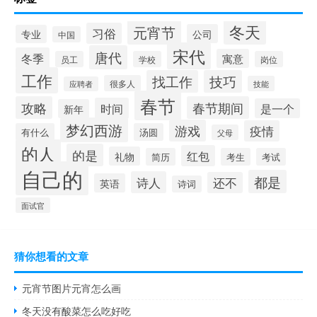
冬天
元宵节
习俗
公司
专业
中国
宋代
唐代
冬季
寓意
员工
学校
岗位
工作
找工作
技巧
很多人
技能
应聘者
春节
攻略
春节期间
时间
是一个
新年
梦幻西游
游戏
疫情
有什么
汤圆
父母
的人
的是
红包
礼物
简历
考生
考试
自己的
都是
诗人
还不
英语
诗词
面试官
猜你想看的文章
元宵节图片元宵怎么画
冬天没有酸菜怎么吃好吃