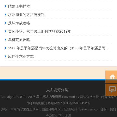
结婚证书样本
求职择业的方法与技巧
反斗海战攻略
黄冈小状元六年级上册数学答案2019年
单机荒原攻略
1900年是平年还是闰年怎么算出来的（1900年是平年还是闰年）
应届生求职方式
人力资源分类
Copyright © 2012 - 2026
星山源人力资源网
Powered by
网站分类目录
|
精选推荐文
章
|
网站地图
|
疑难解答
陕ICP备05009492号
声明：本站内容来自互联网，如信息有错误可发邮件到f_fb#foxmail.com说明，我们
会及时纠正，谢谢