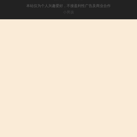
本站仅为个人兴趣爱好，不接盈利性广告及商业合作
小男孩