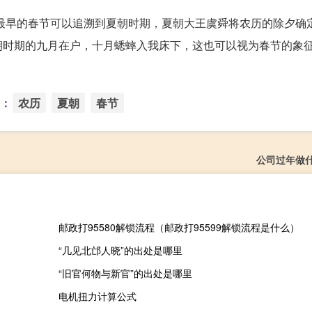
。最早的春节可以追溯到夏朝时期，夏朝大王虞舜将农历的除夕确
朝时期的九月在户，十月蟋蟀入我床下，这也可以视为春节的象
：
农历
夏朝
春节
公司过年做
邮政打95580解锁流程（邮政打95599解锁流程是什么）
“几见北邙人晓”的出处是哪里
“旧官何物与新官”的出处是哪里
电机扭力计算公式