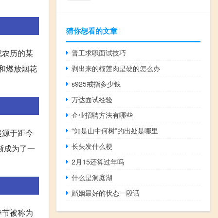
猜你想看的文章
或农历的某
普工求职面试技巧
纸和燃放烟花
剥出来的榴莲肉是硬的怎么办
s925戒指多少钱
万达面试经验
企业招聘方法有哪些
“知是山中何树”的出处是哪里
起源于距今
长头发什么梗
渐成为了一
2月15还算过年吗
什么是洞庭湖
婚姻最好的状态一段话
春节被称为