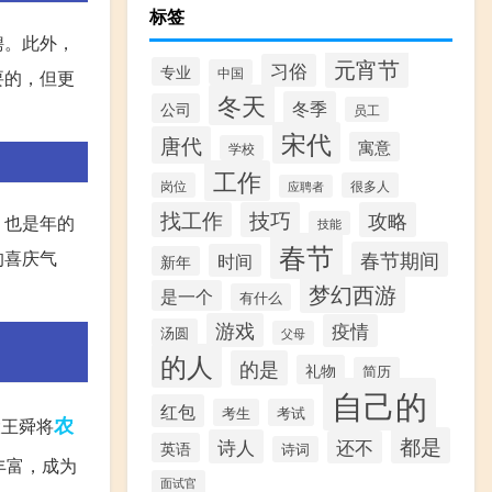
标签
聘。此外，
元宵节
习俗
专业
中国
要的，但更
冬天
冬季
公司
员工
宋代
唐代
寓意
学校
工作
岗位
很多人
应聘者
找工作
技巧
攻略
，也是年的
技能
春节
的喜庆气
春节期间
时间
新年
梦幻西游
是一个
有什么
游戏
疫情
汤圆
父母
的人
的是
礼物
简历
自己的
红包
考生
考试
农
大王舜将
都是
诗人
还不
英语
诗词
丰富，成为
面试官