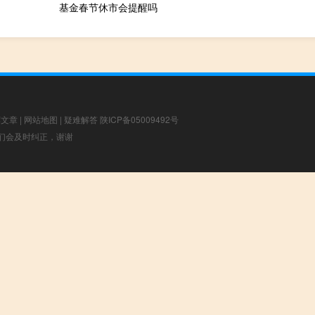
基金春节休市会提醒吗
荐文章
|
网站地图
|
疑难解答
陕ICP备05009492号
，我们会及时纠正，谢谢