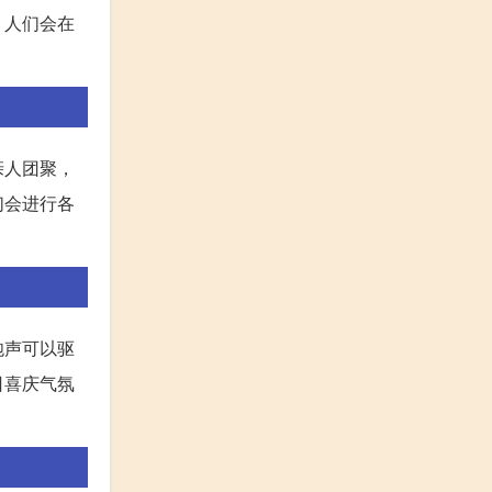
，人们会在
亲人团聚，
们会进行各
炮声可以驱
日喜庆气氛