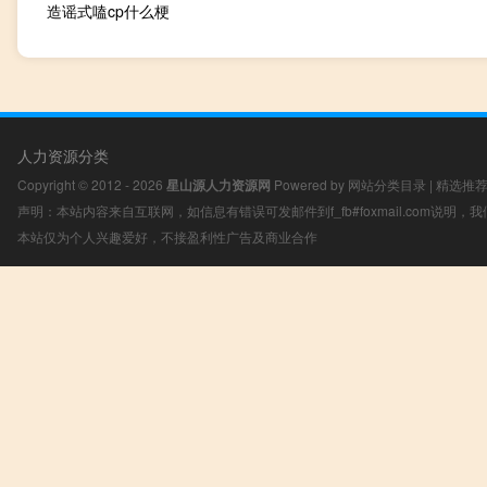
造谣式嗑cp什么梗
人力资源分类
Copyright © 2012 - 2026
星山源人力资源网
Powered by
网站分类目录
|
精选推
声明：本站内容来自互联网，如信息有错误可发邮件到f_fb#foxmail.com说明
本站仅为个人兴趣爱好，不接盈利性广告及商业合作