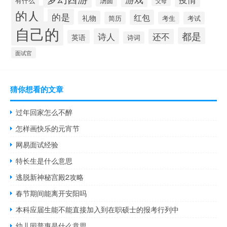
有什么
汤圆
父母
的人
的是
红包
礼物
简历
考生
考试
自己的
都是
诗人
还不
英语
诗词
面试官
猜你想看的文章
过年回家怎么不醉
怎样画快乐的元宵节
网易面试经验
特长生是什么意思
逃脱新神秘宫殿2攻略
春节期间能离开安阳吗
本科应届生能不能直接加入到在职硕士的报考行列中
幼儿园普惠是什么意思