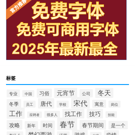
标签
冬天
元宵节
习俗
公司
专业
中国
宋代
唐代
冬季
寓意
员工
学校
岗位
工作
找工作
技巧
很多人
技能
应聘者
春节
攻略
春节期间
时间
是一个
新年
梦幻西游
游戏
疫情