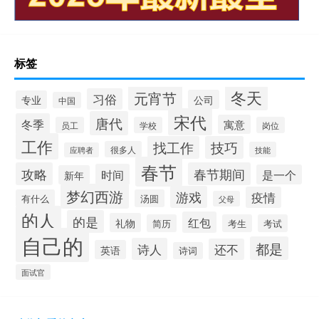
标签
冬天
元宵节
习俗
公司
专业
中国
宋代
唐代
冬季
寓意
员工
学校
岗位
工作
找工作
技巧
很多人
技能
应聘者
春节
攻略
春节期间
时间
是一个
新年
梦幻西游
游戏
疫情
有什么
汤圆
父母
的人
的是
红包
礼物
简历
考生
考试
自己的
都是
诗人
还不
英语
诗词
面试官