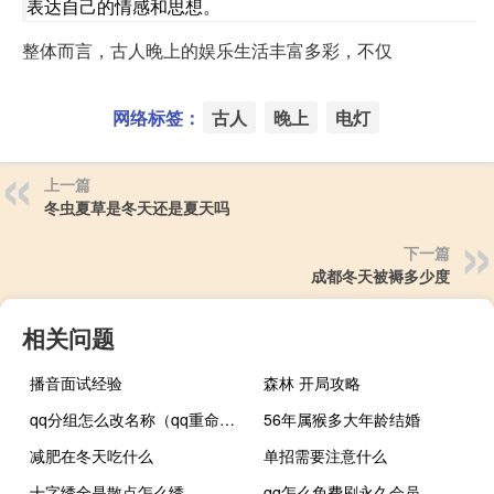
表达自己的情感和思想。
整体而言，古人晚上的娱乐生活丰富多彩，不仅
网络标签：
古人
晚上
电灯
上一篇
冬虫夏草是冬天还是夏天吗
下一篇
成都冬天被褥多少度
相关问题
播音面试经验
森林 开局攻略
qq分组怎么改名称（qq重命名分组）
56年属猴多大年龄结婚
减肥在冬天吃什么
单招需要注意什么
十字绣全是散点怎么绣
qq怎么免费刷永久会员